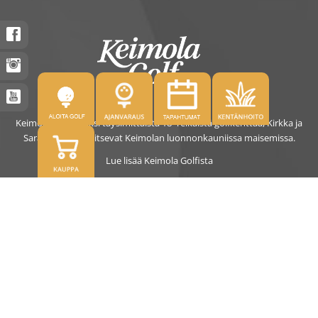
Keimolassa on kaksi täysimittaista 18- reikäistä golfkenttää, Kirkka ja
Saras. Kentät sijaitsevat Keimolan luonnonkauniissa maisemissa.
Lue lisää Keimola Golfista
OSOITE
Kirkantie 32, 01750 Vantaa
keimolagolf@keimolagolf.com
CADDIEMASTER