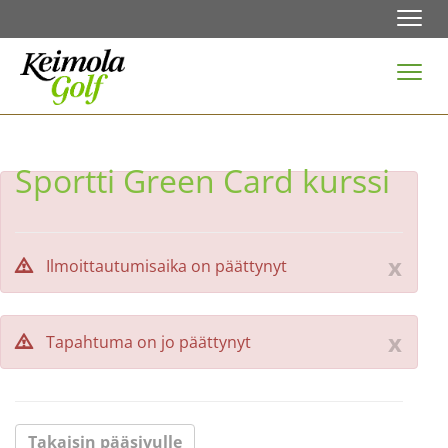
Navi
Navi
Sportti Green Card kurssi
x
Ilmoittautumisaika on päättynyt
x
Tapahtuma on jo päättynyt
Takaisin pääsivulle