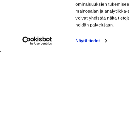
ominaisuuksien tukemisee
mainosalan ja analytiikka
voivat yhdistää näitä tietoja
heidän palvelujaan.
Näytä tiedot
Keimolassa on kaksi täysimittaista 18- reikäistä
golfkenttää, Kirkka ja Saras. Kentät sijaitsevat Keimolan
luonnonkauniissa maisemissa.
Lue lisää Keimola Golfista
© Keimola Golf Club Oy
| Toiminnanohjausjärjestelmä
WiseGolf
p