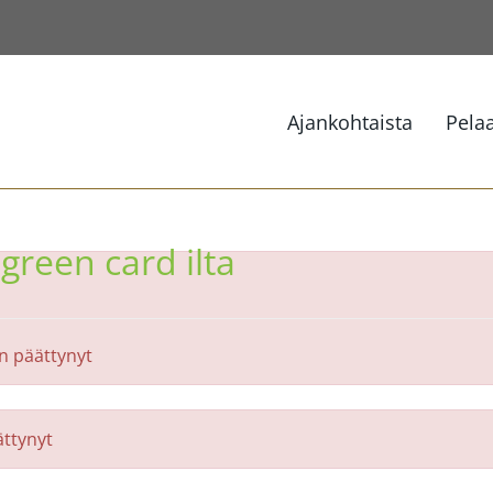
Ajankohtaista
Pela
green card ilta
n päättynyt
ttynyt