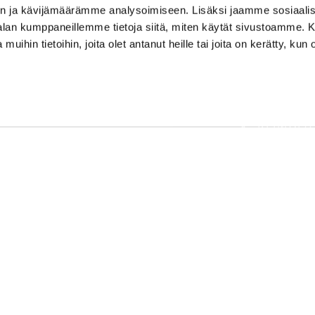
n ja kävijämäärämme analysoimiseen. Lisäksi jaamme sosiaali
-alan kumppaneillemme tietoja siitä, miten käytät sivustoamme
 muihin tietoihin, joita olet antanut heille tai joita on kerätty, kun 
AJANKOH
OSOITE
PELAAMI
Kirkantie 32, 01750 Vantaa
keimolagolf@keimolagolf.com
PALVELU
KEIMOLA
CADDIEMASTER
AJO-OHJE
09 2766 650
SÄÄ
keimolagolf@keimolagolf.com
owered by
WiseNetwork