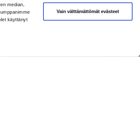
sen median,
Vain välttämättömät evästeet
. Kumppanimme
olet käyttänyt
TAISTA
NEN
T JA TUOTTEET
 GOLF
ET