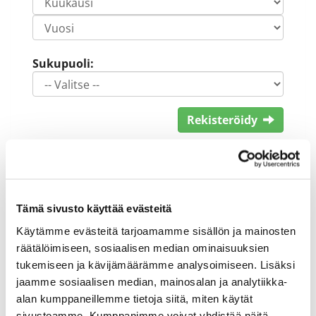
Sukupuoli:
Rekisteröidy
Haluan tilata Keimola Golf uutiskirjeen
Olen lukenut
tietosuojaselosteen
ja
hyväksyn henkilötietojeni käsittelyn (*)
Tämä sivusto käyttää evästeitä
(*) Tieto on pakollinen
Käytämme evästeitä tarjoamamme sisällön ja mainosten
räätälöimiseen, sosiaalisen median ominaisuuksien
tukemiseen ja kävijämäärämme analysoimiseen. Lisäksi
jaamme sosiaalisen median, mainosalan ja analytiikka-
alan kumppaneillemme tietoja siitä, miten käytät
sivustoamme. Kumppanimme voivat yhdistää näitä