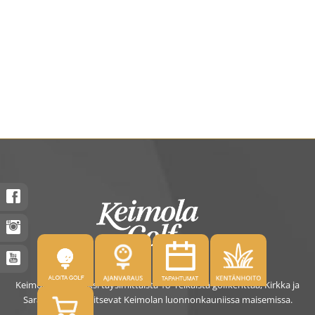
Keimolassa on kaksi täysimittaista 18- reikäistä golfkenttää, Kirkka ja
Saras. Kentät sijaitsevat Keimolan luonnonkauniissa maisemissa.