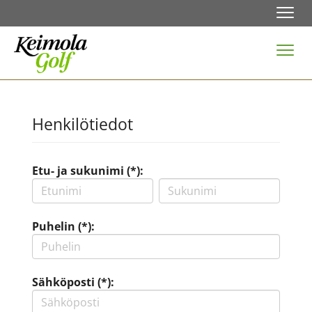
Navi
Navi
Henkilötiedot
Etu- ja sukunimi (*):
Puhelin (*):
Sähköposti (*):