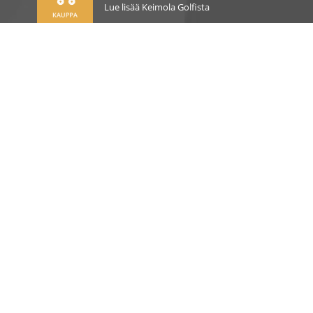
Lue lisää Keimola Golfista
OSOITE
Kirkantie 32, 01750 Vantaa
keimolagolf@keimolagolf.com
CADDIEMASTER
09 2766 650
keimolagolf@keimolagolf.com
AJANKOHTAISTA
PELAAMINEN
PALVELUT JA TUOTTEET