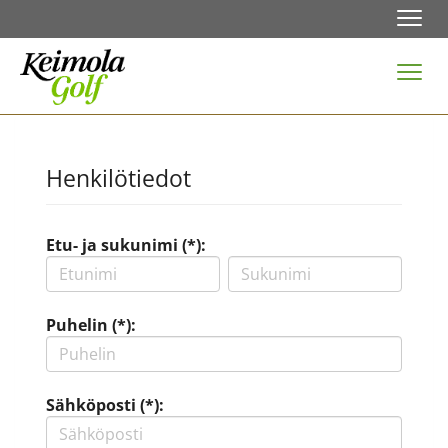
Navi
Navi
Henkilötiedot
Etu- ja sukunimi (*):
Puhelin (*):
Sähköposti (*):