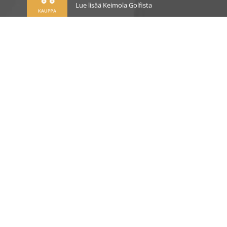
Lue lisää Keimola Golfista
OSOITE
Kirkantie 32, 01750 Vantaa
keimolagolf@keimolagolf.com
CADDIEMASTER
09 2766 650
keimolagolf@keimolagolf.com
AJANKOHTAISTA
PELAAMINEN
PALVELUT JA TUOTTEET