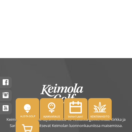
Keimolassa on kaksi täysimittaista 18- reikäistä golfkenttää, Kirkka ja
Saras. Kentät sijaitsevat Keimolan luonnonkauniissa maisemissa.