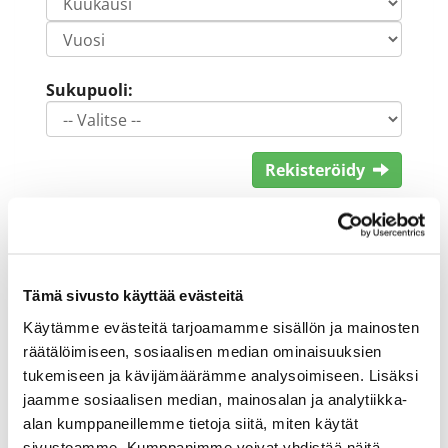
Sukupuoli:
Rekisteröidy
Haluan tilata Keimola Golf uutiskirjeen
Olen lukenut
tietosuojaselosteen
ja
hyväksyn henkilötietojeni käsittelyn (*)
Tämä sivusto käyttää evästeitä
(*) Tieto on pakollinen
Käytämme evästeitä tarjoamamme sisällön ja mainosten
räätälöimiseen, sosiaalisen median ominaisuuksien
tukemiseen ja kävijämäärämme analysoimiseen. Lisäksi
jaamme sosiaalisen median, mainosalan ja analytiikka-
alan kumppaneillemme tietoja siitä, miten käytät
sivustoamme. Kumppanimme voivat yhdistää näitä