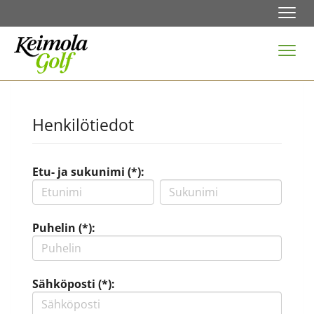
Navi
Navi
Henkilötiedot
Etu- ja sukunimi (*):
Puhelin (*):
Sähköposti (*):