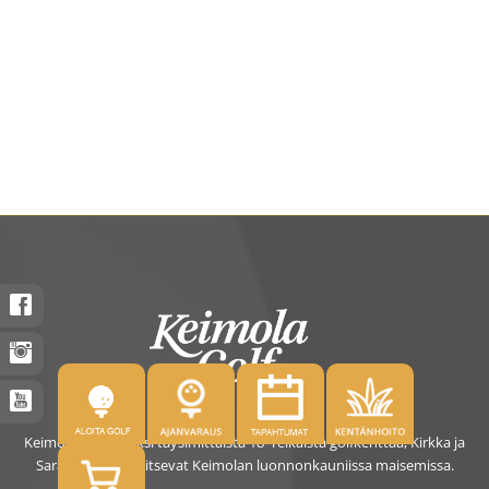
Keimolassa on kaksi täysimittaista 18- reikäistä golfkenttää, Kirkka ja
Saras. Kentät sijaitsevat Keimolan luonnonkauniissa maisemissa.