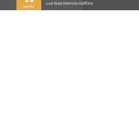
Lue lisää Keimola Golfista
OSOITE
Kirkantie 32, 01750 Vantaa
keimolagolf@keimolagolf.com
CADDIEMASTER
09 2766 650
keimolagolf@keimolagolf.com
AJANKOHTAISTA
PELAAMINEN
PALVELUT JA TUOTTEET