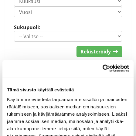
Sukupuoli:
Rekisteröidy
Haluan tilata Keimola Golf uutiskirjeen
Olen lukenut
tietosuojaselosteen
ja
hyväksyn henkilötietojeni käsittelyn (*)
Tämä sivusto käyttää evästeitä
(*) Tieto on pakollinen
Käytämme evästeitä tarjoamamme sisällön ja mainosten
räätälöimiseen, sosiaalisen median ominaisuuksien
tukemiseen ja kävijämäärämme analysoimiseen. Lisäksi
jaamme sosiaalisen median, mainosalan ja analytiikka-
alan kumppaneillemme tietoja siitä, miten käytät
sivustoamme. Kumppanimme voivat yhdistää näitä