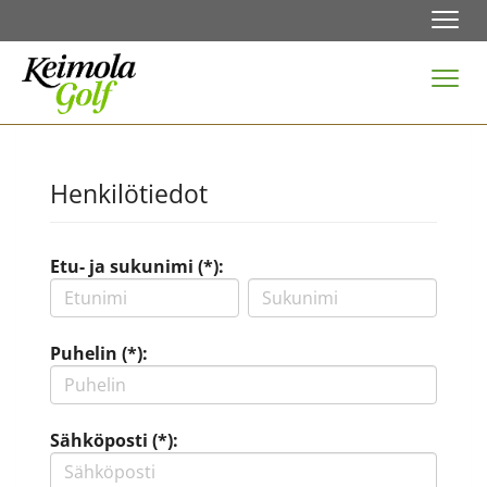
Navi
Navi
Henkilötiedot
Etu- ja sukunimi (*):
Puhelin (*):
Sähköposti (*):