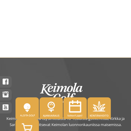
Keimolassa on kaksi täysimittaista 18- reikäistä golfkenttää, Kirkka ja
Saras. Kentät sijaitsevat Keimolan luonnonkauniissa maisemissa.