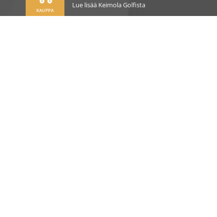
Lue lisää Keimola Golfista
OSOITE
Kirkantie 32, 01750 Vantaa
keimolagolf@keimolagolf.com
CADDIEMASTER
09 2766 650
keimolagolf@keimolagolf.com
AJANKOHTAISTA
PELAAMINEN
PALVELUT JA TUOTTEET