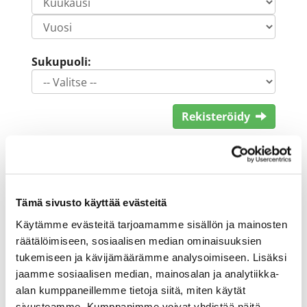
Sukupuoli:
Rekisteröidy
Haluan tilata Keimola Golf uutiskirjeen
Olen lukenut
tietosuojaselosteen
ja
hyväksyn henkilötietojeni käsittelyn (*)
Tämä sivusto käyttää evästeitä
(*) Tieto on pakollinen
Käytämme evästeitä tarjoamamme sisällön ja mainosten
räätälöimiseen, sosiaalisen median ominaisuuksien
tukemiseen ja kävijämäärämme analysoimiseen. Lisäksi
jaamme sosiaalisen median, mainosalan ja analytiikka-
alan kumppaneillemme tietoja siitä, miten käytät
sivustoamme. Kumppanimme voivat yhdistää näitä