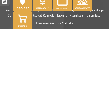
Keimolassa on kaksi täysimittaista 18- reikäistä golfkenttää, Kirkka ja
Saras. Kentät sijaitsevat Keimolan luonnonkauniissa maisemissa.
Lue lisää Keimola Golfista
OSOITE
Kirkantie 32, 01750 Vantaa
keimolagolf@keimolagolf.com
CADDIEMASTER
09 2766 650
keimolagolf@keimolagolf.com
AJANKOHTAISTA