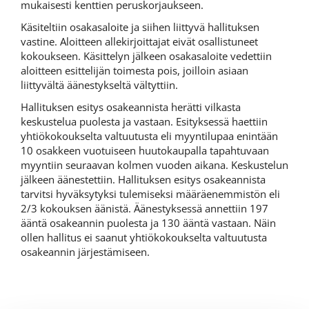
mukaisesti kenttien peruskorjaukseen.
Käsiteltiin osakasaloite ja siihen liittyvä hallituksen
vastine. Aloitteen allekirjoittajat eivät osallistuneet
kokoukseen. Käsittelyn jälkeen osakasaloite vedettiin
aloitteen esittelijän toimesta pois, joilloin asiaan
liittyvältä äänestykseltä vältyttiin.
Hallituksen esitys osakeannista herätti vilkasta
keskustelua puolesta ja vastaan. Esityksessä haettiin
yhtiökokoukselta valtuutusta eli myyntilupaa enintään
10 osakkeen vuotuiseen huutokaupalla tapahtuvaan
myyntiin seuraavan kolmen vuoden aikana. Keskustelun
jälkeen äänestettiin. Hallituksen esitys osakeannista
tarvitsi hyväksytyksi tulemiseksi määräenemmistön eli
2/3 kokouksen äänistä. Äänestyksessä annettiin 197
ääntä osakeannin puolesta ja 130 ääntä vastaan. Näin
ollen hallitus ei saanut yhtiökokoukselta valtuutusta
osakeannin järjestämiseen.