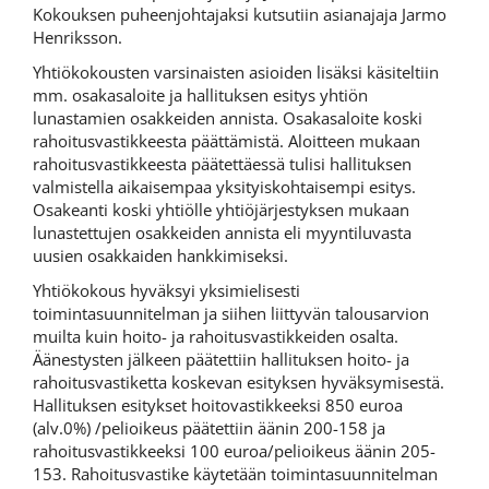
Kokouksen puheenjohtajaksi kutsutiin asianajaja Jarmo
Henriksson.
Yhtiökokousten varsinaisten asioiden lisäksi käsiteltiin
mm. osakasaloite ja hallituksen esitys yhtiön
lunastamien osakkeiden annista. Osakasaloite koski
rahoitusvastikkeesta päättämistä. Aloitteen mukaan
rahoitusvastikkeesta päätettäessä tulisi hallituksen
valmistella aikaisempaa yksityiskohtaisempi esitys.
Osakeanti koski yhtiölle yhtiöjärjestyksen mukaan
lunastettujen osakkeiden annista eli myyntiluvasta
uusien osakkaiden hankkimiseksi.
Yhtiökokous hyväksyi yksimielisesti
toimintasuunnitelman ja siihen liittyvän talousarvion
muilta kuin hoito- ja rahoitusvastikkeiden osalta.
Äänestysten jälkeen päätettiin hallituksen hoito- ja
rahoitusvastiketta koskevan esityksen hyväksymisestä.
Hallituksen esitykset hoitovastikkeeksi 850 euroa
(alv.0%) /pelioikeus päätettiin äänin 200-158 ja
rahoitusvastikkeeksi 100 euroa/pelioikeus äänin 205-
153. Rahoitusvastike käytetään toimintasuunnitelman