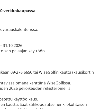
.00 verkkokaupassa
s varauskalenterissa.
– 31.10.2026.
 toisen pelaajan käyttöön.
kaan 09-276 6650 tai WiseGolfin kautta (kausikortin
ähtävissä omana kenttänä WiseGolfissa.
uden 2026 pelioikeuden rekisteröineillä.
a ostettu käyttöoikeus.
en kautta. Saat sähköpostitse henkilökohtaisen