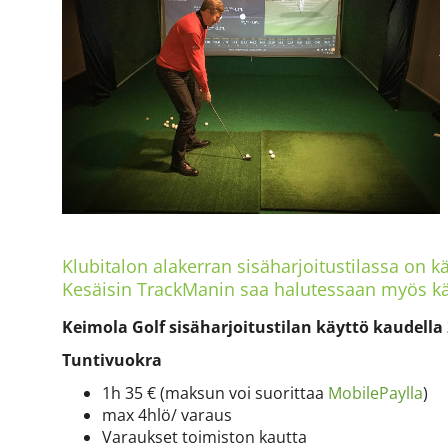
Klubitalon alakerran sisäharjoitustilassa on 
Kesäisin TrackManin saa halutessaan myös kä
Keimola Golf sisäharjoitustilan käyttö kaudella
Tuntivuokra
1h 35 € (maksun voi suorittaa
MobilePaylla
)
max 4hlö/ varaus
Varaukset toimiston kautta