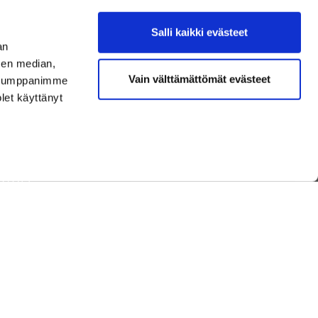
Salli kaikki evästeet
an
sen median,
Vain välttämättömät evästeet
. Kumppanimme
olet käyttänyt
TAISTA
NEN
T JA TUOTTEET
 GOLF
ET