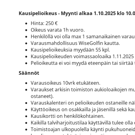
Kausipelioikeus - Myynti alkaa 1.10.2025 klo 10
Hinta: 250 €
Oikeus varata 1h vuoro.
Henkilöllä voi olla max 1 samanaikainen varau
Varausmahdollisuus WiseGolfin kautta.
Kausipelioikeuksia myydään 55 kpl.
Kausipelioikeuden voimassaoloaika 1.11.2025 
Pelioikeutta ei voi myydä eteenpäin tai siirtää
Säännöt
Varausoikeus 10vrk etukäteen.
Varaukset arkisin toimiston aukioloaikojen mu
ostaneet).
Varauskalenteri on pelioikeuden ostaneille n
Käyttöoikeus on osakkailla ja jäsenillä sekä ka
Kausikortti on henkilökohtainen.
Kaikilla talviharjoitustilaa käyttävillä tulee oll
Toimistoajan ulkopuolella käynti pukuhuoneid