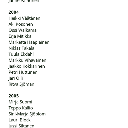
Janne Pajarinen
2004
Heikki Väätänen
Aki Kosonen
Ossi Walkama
Erja Mitikka
Marketta Haapiainen
Niklas Takala
Tuula Ekdahl
Markku Vihavainen
Jaakko Kokkarinen
Petri Huttunen
Jari Olli
Ritva Sjöman
2005
Mirja Suomi
Teppo Kallio
Sini-Marja Sjöblom
Lauri Block
Jussi Siltanen