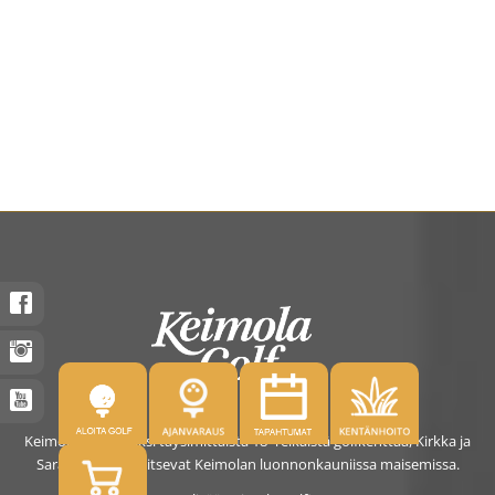
Keimolassa on kaksi täysimittaista 18- reikäistä golfkenttää, Kirkka ja
Saras. Kentät sijaitsevat Keimolan luonnonkauniissa maisemissa.