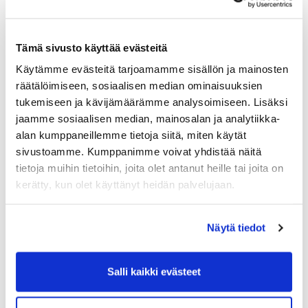
2014
Peter Marjakangas
Jouni Särkkä
Tämä sivusto käyttää evästeitä
Ari Eloranta
Käytämme evästeitä tarjoamamme sisällön ja mainosten
Esa Kemppainen
räätälöimiseen, sosiaalisen median ominaisuuksien
Sauli Kela
tukemiseen ja kävijämäärämme analysoimiseen. Lisäksi
Vesa T. Maukonen
Kari Puumalainen
jaamme sosiaalisen median, mainosalan ja analytiikka-
Janne Penttilä
alan kumppaneillemme tietoja siitä, miten käytät
Lea Hatunen
sivustoamme. Kumppanimme voivat yhdistää näitä
Veikko Niemikorpi
tietoja muihin tietoihin, joita olet antanut heille tai joita on
Tuomo Alén
kerätty, kun olet käyttänyt heidän palvelujaan.
Janne Lehto
Tapio Keränen
Näytä tiedot
2015
Keijo Malin
Kristiina Hautamäki
Salli kaikki evästeet
Jouni Heinonen
Hwang Dae Jin
Tapio Virtanen