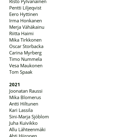
Risto Pylvänäinen
Pentti Liljeqvist
Eero Hyttinen
Irma Honkanen
Merja Vähäkainu
Riitta Haimi
Mika Tirkkonen
Oscar Storbacka
Carina Myrberg
Timo Nummela
Vesa Maukonen
Tom Spaak
2021
Joonatan Raussi
Mika Blomerus
Antti Hiltunen
Kari Lassila
Sini-Marja Sjöblom
Juha Kuivikko
Allu Lähteenmäki
Ahti Hiironen