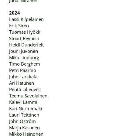
Juha Niiranen
2024
Lassi Kilpeläinen
Erik Sirén
Tuomas Hyökki
Stuart Reynish
Heidi Dunderfelt
Jouni Juvonen
Mika Lindborg
Timo Berghem
Petri Paarnio
Juho Tarkkala
Ari Hatunen
Pentti Liljeqvist
Teemu Savolainen
Kalevi Lammi
Kari Nurmimäki
Lauri Teittinen
John Öström
Marja Kasanen
Mikko Heinonen​​​​​​​