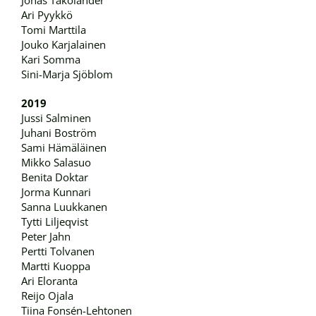
Jonas Takolander
Ari Pyykkö
Tomi Marttila
Jouko Karjalainen
Kari Somma
Sini-Marja Sjöblom
2019
Jussi Salminen
Juhani Boström
Sami Hämäläinen
Mikko Salasuo
Benita Doktar
Jorma Kunnari
Sanna Luukkanen
Tytti Liljeqvist
Peter Jahn
Pertti Tolvanen
Martti Kuoppa
Ari Eloranta
Reijo Ojala
Tiina Fonsén-Lehtonen