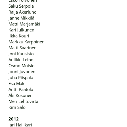
Esko Toivonen
Saku Serpola
Raija Åkerlund
Janne Mikkilä
Matti Marjamäki
Kari Julkunen
Ilkka Kouri
Markku Karppinen
Matti Saarinen
Joni Kuusisto
Aulikki Leino
Osmo Moisio
Jouni Juvonen
Juha Piispala
Esa Mäki
Antti Paatola
Aki Kosonen
Meri Lehtovirta
Kim Salo
2012
Jari Hailikari