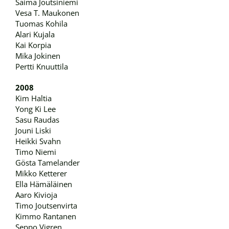
Saima Joutsiniemi
Vesa T. Maukonen
Tuomas Kohila
Alari Kujala
Kai Korpia
Mika Jokinen
Pertti Knuuttila
2008
Kim Haltia
Yong Ki Lee
Sasu Raudas
Jouni Liski
Heikki Svahn
Timo Niemi
Gösta Tamelander
Mikko Ketterer
Ella Hämäläinen
Aaro Kivioja
Timo Joutsenvirta
Kimmo Rantanen
Seppo Vigren