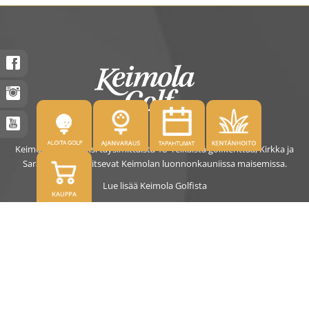
Keimolassa on kaksi täysimittaista 18- reikäistä golfkenttää, Kirkka ja
Saras. Kentät sijaitsevat Keimolan luonnonkauniissa maisemissa.
Lue lisää Keimola Golfista
OSOITE
Kirkantie 32, 01750 Vantaa
keimolagolf@keimolagolf.com