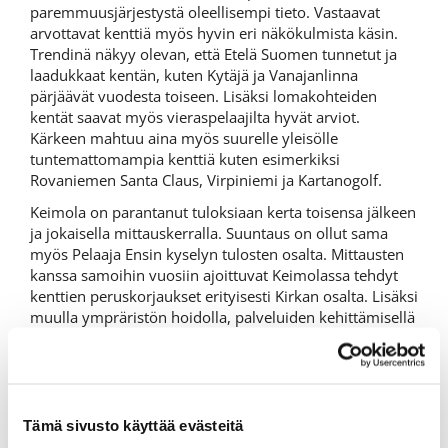
paremmuusjärjestystä oleellisempi tieto. Vastaavat
arvottavat kenttiä myös hyvin eri näkökulmista käsin.
Trendinä näkyy olevan, että Etelä Suomen tunnetut ja
laadukkaat kentän, kuten Kytäjä ja Vanajanlinna
pärjäävät vuodesta toiseen. Lisäksi lomakohteiden
kentät saavat myös vieraspelaajilta hyvät arviot.
Kärkeen mahtuu aina myös suurelle yleisölle
tuntemattomampia kenttiä kuten esimerkiksi
Rovaniemen Santa Claus, Virpiniemi ja Kartanogolf.
Keimola on parantanut tuloksiaan kerta toisensa jälkeen
ja jokaisella mittauskerralla. Suuntaus on ollut sama
myös Pelaaja Ensin kyselyn tulosten osalta. Mittausten
kanssa samoihin vuosiin ajoittuvat Keimolassa tehdyt
kenttien peruskorjaukset erityisesti Kirkan osalta. Lisäksi
muulla ympräristön hoidolla, palveluiden kehittämisellä
ja klubitalon ehostamisella on täytynyt olla myös oma
merkityksensä. Keimola on ollut myös myönteisesti
esillä ja sitä kautta myös yleinen mielikuva on
parantunut vieraspelaajien piirissä. Lisäksi
pelaajamäärät ovat kasvaneet kaikissa käyttäjäryhmissä.
Tämä sivusto käyttää evästeitä