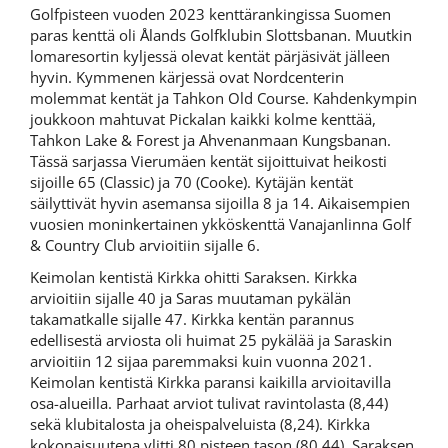
Golfpisteen vuoden 2023 kenttärankingissa Suomen
paras kenttä oli Ålands Golfklubin Slottsbanan. Muutkin
lomaresortin kyljessä olevat kentät pärjäsivät jälleen
hyvin. Kymmenen kärjessä ovat Nordcenterin
molemmat kentät ja Tahkon Old Course. Kahdenkympin
joukkoon mahtuvat Pickalan kaikki kolme kenttää,
Tahkon Lake & Forest ja Ahvenanmaan Kungsbanan.
Tässä sarjassa Vierumäen kentät sijoittuivat heikosti
sijoille 65 (Classic) ja 70 (Cooke). Kytäjän kentät
säilyttivät hyvin asemansa sijoilla 8 ja 14. Aikaisempien
vuosien moninkertainen ykköskenttä Vanajanlinna Golf
& Country Club arvioitiin sijalle 6.
Keimolan kentistä Kirkka ohitti Saraksen. Kirkka
arvioitiin sijalle 40 ja Saras muutaman pykälän
takamatkalle sijalle 47. Kirkka kentän parannus
edellisestä arviosta oli huimat 25 pykälää ja Saraskin
arvioitiin 12 sijaa paremmaksi kuin vuonna 2021.
Keimolan kentistä Kirkka paransi kaikilla arvioitavilla
osa-alueilla. Parhaat arviot tulivat ravintolasta (8,44)
sekä klubitalosta ja oheispalveluista (8,24). Kirkka
kokonaisuutena ylitti 80 pisteen tason (80,44). Saraksen