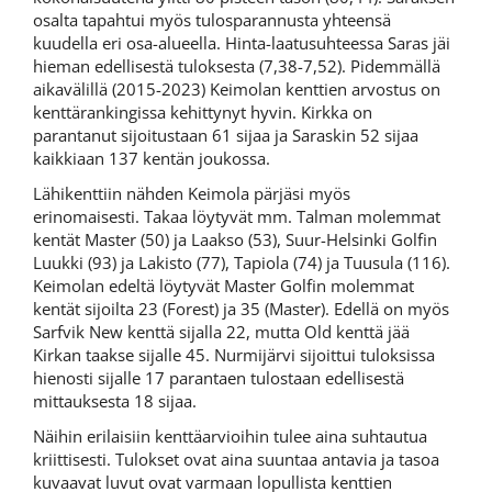
osalta tapahtui myös tulosparannusta yhteensä
kuudella eri osa-alueella. Hinta-laatusuhteessa Saras jäi
hieman edellisestä tuloksesta (7,38-7,52). Pidemmällä
aikavälillä (2015-2023) Keimolan kenttien arvostus on
kenttärankingissa kehittynyt hyvin. Kirkka on
parantanut sijoitustaan 61 sijaa ja Saraskin 52 sijaa
kaikkiaan 137 kentän joukossa.
Lähikenttiin nähden Keimola pärjäsi myös
erinomaisesti. Takaa löytyvät mm. Talman molemmat
kentät Master (50) ja Laakso (53), Suur-Helsinki Golfin
Luukki (93) ja Lakisto (77), Tapiola (74) ja Tuusula (116).
Keimolan edeltä löytyvät Master Golfin molemmat
kentät sijoilta 23 (Forest) ja 35 (Master). Edellä on myös
Sarfvik New kenttä sijalla 22, mutta Old kenttä jää
Kirkan taakse sijalle 45. Nurmijärvi sijoittui tuloksissa
hienosti sijalle 17 parantaen tulostaan edellisestä
mittauksesta 18 sijaa.
Näihin erilaisiin kenttäarvioihin tulee aina suhtautua
kriittisesti. Tulokset ovat aina suuntaa antavia ja tasoa
kuvaavat luvut ovat varmaan lopullista kenttien