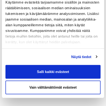
Käytämme evästeitä tarjoamamme sisällön ja mainosten
räätälöimiseen, sosiaalisen median ominaisuuksien
LISÄTIETOA
tukemiseen ja kävijämäärämme analysoimiseen. Lisäksi
Golfpisteen juttu Keimolan noususta löytyy täältä
jaamme sosiaalisen median, mainosalan ja analytiikka-
Yhteenvetotaulukon Keimolan tuloksista löydät täältä
alan kumppaneillemme tietoja siitä, miten käytät
sivustoamme. Kumppanimme voivat yhdistää näitä
tietoja muihin tietoihin, joita olet antanut heille tai joita on
kerätty, kun olet käyttänyt heidän palvelujaan.
Näytä tiedot
Salli kaikki evästeet
Vain välttämättömät evästeet