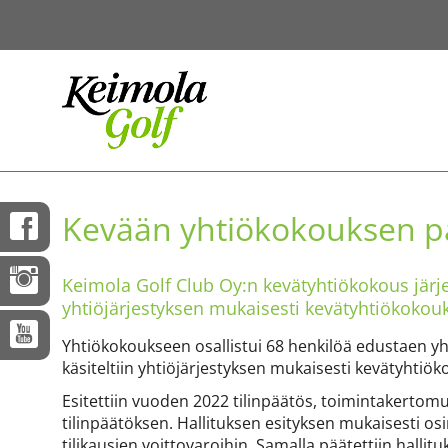
Kevään yhtiökokouksen p
Keimola Golf Club Oy:n kevätyhtiökokous järjes
yhtiöjärjestyksen mukaisesti kevätyhtiökokouk
Yhtiökokoukseen osallistui 68 henkilöä edustaen y
käsiteltiin yhtiöjärjestyksen mukaisesti kevätyhtiök
Esitettiin vuoden 2022 tilinpäätös, toimintakertomu
tilinpäätöksen. Hallituksen esityksen mukaisesti osin
tilikausien voittovaroihin. Samalla päätettiin halli