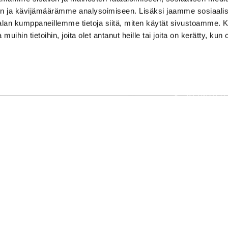
n ja kävijämäärämme analysoimiseen. Lisäksi jaamme sosiaali
-alan kumppaneillemme tietoja siitä, miten käytät sivustoamme
 muihin tietoihin, joita olet antanut heille tai joita on kerätty, kun 
AJANKOH
OSOITE
PELAAMI
Kirkantie 32, 01750 Vantaa
keimolagolf@keimolagolf.com
PALVELU
KEIMOLA
CADDIEMASTER
AJO-OHJE
09 2766 650
SÄÄ
keimolagolf@keimolagolf.com
owered by
WiseNetwork