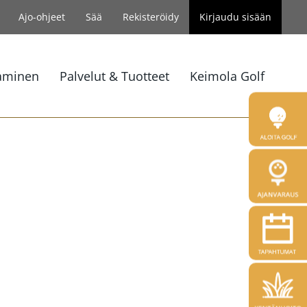
Ajo-ohjeet
Sää
Rekisteröidy
Kirjaudu sisään
aminen
Palvelut & Tuotteet
Keimola Golf