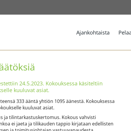
Ajankohtaista
Pela
äätöksiä
tettiin 24.5.2023. Kokouksessa käsiteltiin
selle kuuluvat asiat.
hteensä 333 ääntä yhtiön 1095 äänestä. Kokouksessa
okoukselle kuuluvat asiat.
s ja tilintarkastuskertomus. Kokous vahvisti
koa ei jaeta ja tilikauden tappio kirjataan edellisten
tuksen ja toimitusjohtajan vastuuvapaudesta.