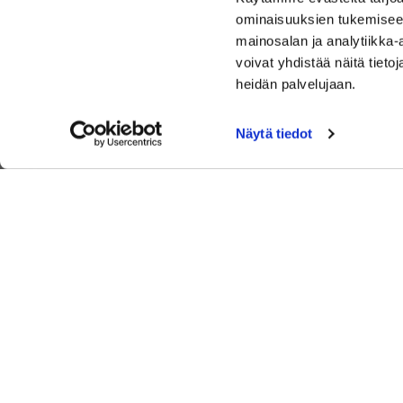
ominaisuuksien tukemisee
mainosalan ja analytiikka
voivat yhdistää näitä tietoja
heidän palvelujaan.
Näytä tiedot
Keimolassa on kaksi täysimittaista 18- reikäistä
golfkenttää, Kirkka ja Saras. Kentät sijaitsevat Keimolan
luonnonkauniissa maisemissa.
Lue lisää Keimola Golfista
© Keimola Golf Club Oy
| Toiminnanohjausjärjestelmä
WiseGolf
p