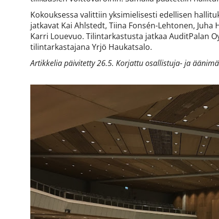
Kokouksessa valittiin yksimielisesti edellisen halli
jatkavat Kai Ahlstedt, Tiina Fonsén-Lehtonen, Juha
Karri Louevuo. Tilintarkastusta jatkaa AuditPalan Oy
tilintarkastajana Yrjö Haukatsalo.
Artikkelia päivitetty 26.5. Korjattu osallistuja- ja äänim