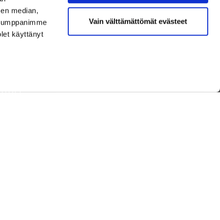
sen median,
Vain välttämättömät evästeet
. Kumppanimme
olet käyttänyt
TAISTA
NEN
T JA TUOTTEET
 GOLF
ET