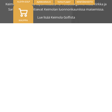
Keimolassa on kaksi täysimittaista 18- reikäistä golfkenttää, Kirkka ja
Saras. Kentät sijaitsevat Keimolan luonnonkauniissa maisemissa.
Lue lisää Keimola Golfista
OSOITE
Kirkantie 32, 01750 Vantaa
keimolagolf@keimolagolf.com
CADDIEMASTER
09 2766 650
keimolagolf@keimolagolf.com
AJANKOHTAISTA
PELAAMINEN