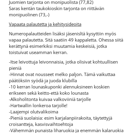
Juomien tarjonta on monipuolista (77,82)
Saras kentän taukokioskin tarjonta on riittävän
monipuolinen (73,-)
Vapaata palautetta ja kehitysideoita
Numeropalautteiden lisäksi jäsenisltä kysyttiin myös
vapaa palautetta. Sitä saatiin 49 kappaletta. Ohessa siitä
kerättynä esimerkiksi muutamia keskeisiä, jotka
toistuivat useamman kerran.
-Itse leivottuja leivonnaisia, jotka olisivat kohtuullisen
pieniä
-Hinnat ovat nousseet melko paljon. Tämä vaikuttaa
päätöksiin syödä ja juoda klubilla
-10 kerran lounaskuponki alennuksineen koskien
erikseen sekä keitto-että koko lounasta
-Alkoholitonta kuivaa valkoviiniä tarjolle
-Hartwallin lonkeroa tarjolle!
-Laajempi olutvalikoima
-Pieniä suolaisia: esim karjalanpiirakoita, täytettyjä
croisantteja, kasvisvaihtoehtoja
-Vähemmän punaista liharuokia ja enemmän kalaruokia