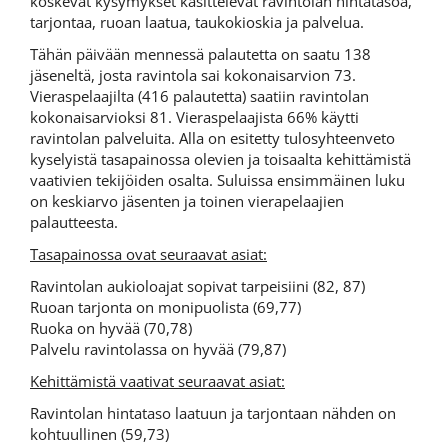
koskevat kysymykset käsittelevät ravintolan hintatasoa,
tarjontaa, ruoan laatua, taukokioskia ja palvelua.
Tähän päivään mennessä palautetta on saatu 138
jäseneltä, josta ravintola sai kokonaisarvion 73.
Vieraspelaajilta (416 palautetta) saatiin ravintolan
kokonaisarvioksi 81. Vieraspelaajista 66% käytti
ravintolan palveluita. Alla on esitetty tulosyhteenveto
kyselyistä tasapainossa olevien ja toisaalta kehittämistä
vaativien tekijöiden osalta. Suluissa ensimmäinen luku
on keskiarvo jäsenten ja toinen vierapelaajien
palautteesta.
Tasapainossa ovat seuraavat asiat:
Ravintolan aukioloajat sopivat tarpeisiini (82, 87)
Ruoan tarjonta on monipuolista (69,77)
Ruoka on hyvää (70,78)
Palvelu ravintolassa on hyvää (79,87)
Kehittämistä vaativat seuraavat asiat:
Ravintolan hintataso laatuun ja tarjontaan nähden on
kohtuullinen (59,73)