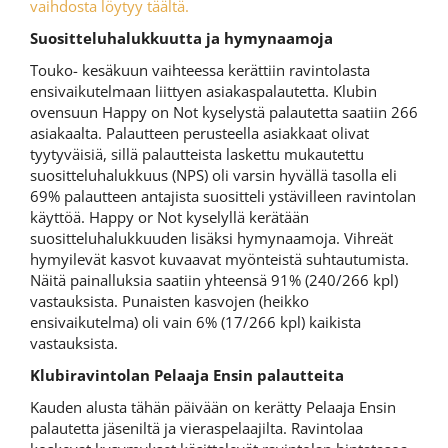
vaihdosta löytyy täältä.
Suositteluhalukkuutta ja hymynaamoja
Touko- kesäkuun vaihteessa kerättiin ravintolasta
ensivaikutelmaan liittyen asiakaspalautetta. Klubin
ovensuun Happy on Not kyselystä palautetta saatiin 266
asiakaalta. Palautteen perusteella asiakkaat olivat
tyytyväisiä, sillä palautteista laskettu mukautettu
suositteluhalukkuus (NPS) oli varsin hyvällä tasolla eli
69% palautteen antajista suositteli ystävilleen ravintolan
käyttöä. Happy or Not kyselyllä kerätään
suositteluhalukkuuden lisäksi hymynaamoja. Vihreät
hymyilevät kasvot kuvaavat myönteistä suhtautumista.
Näitä painalluksia saatiin yhteensä 91% (240/266 kpl)
vastauksista. Punaisten kasvojen (heikko
ensivaikutelma) oli vain 6% (17/266 kpl) kaikista
vastauksista.
Klubiravintolan Pelaaja Ensin palautteita
Kauden alusta tähän päivään on kerätty Pelaaja Ensin
palautetta jäseniltä ja vieraspelaajilta. Ravintolaa