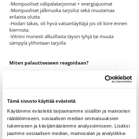
-Monipuoliset välipalatarjonnat + energiajuomat
-Monipuoliset jälkiruoka tarjoilut sekä muutamaa
erilaista olutta
-Hodari takas, oli hyvä vatsantäyttäjä jos oli kiire ennen
kierrosta.
-Vitriini monesti alkuillasta täysin tyhjä tai muuta
sämpylä ylihintaan tarjolla
Miten palautteeseen reagoidaan?
Ravintolapäällikkö Samuli Sidensnören mukaan kauden alku oli
vaikea monestakin syystä.
Myöhäinen aloitus aiheutti sen, että lopulta startti tapahtui
vauhdilla ja täysillä. Keväällä henkilöiden rekrytoinnissa oli myös
omat haasteensa, kaikille uudet, toisiaan tuntemattomat ihmiset
Tämä sivusto käyttää evästeitä
ja uusi paikka. Opettelua riitti alussa ihan jokaisessa
työtehtävässä.
Käytämme evästeitä tarjoamamme sisällön ja mainosten
Koen Keimolan innostavana työpaikkana. Itselleni Keimola on
räätälöimiseen, sosiaalisen median ominaisuuksien
merkittävä myös siksi, että olen pelannut täällä ensimmäisen
tukemiseen ja kävijämäärämme analysoimiseen. Lisäksi
kierrokseni vuonna 2003. Pidän Keimolan kenttiä ja palveluja
edelleen oikein tasokkaina, jos niitä verrataan moniin muihin
jaamme sosiaalisen median, mainosalan ja analytiikka-
lähialueen golfpaikkoihin.