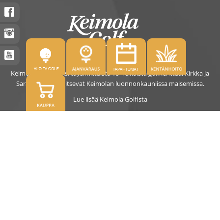
Keimolassa on kaksi täysimittaista 18- reikäistä golfkenttää, Kirkka ja
Saras. Kentät sijaitsevat Keimolan luonnonkauniissa maisemissa.
Lue lisää Keimola Golfista
OSOITE
Kirkantie 32, 01750 Vantaa
keimolagolf@keimolagolf.com
CADDIEMASTER
09 2766 650