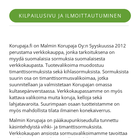
KILPAILUSIVU JA ILMOITTAUTUMINEN
Korupaja.fi on Malmin Korupaja Oy:n Syyskuussa 2012
perustama verkkokauppa, jonka tarkoituksena on
myydä suomalaisia sormuksia suomalaisesta
verkkokaupasta. Tuotevalikoima muodostuu
timanttisormuksista sekä kihlasormuksista. Sormuksista
suurin osa on timanttisormusvalikoimaa, jotka
suunnitellaan ja valmistetaan Korupajan omassa
kultasepänverstaassa. Verkkokaupassamme on myös
kattava valikoima muita koruja, kelloja sekä
lahjatavaroita. Suurimpaan osaan tuotteistamme on
myös mahdollista tilata ilmainen konekaiverrus.
Malmin Korupaja on pääkaupunkiseudulla tunnettu
käsintehdyistä vihki- ja timanttisormuksista.
Verkkokaupan ansiosta sormusvalikoimamme tavoittaa