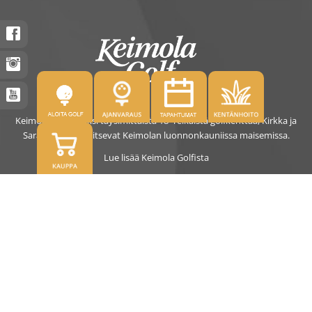
Keimolassa on kaksi täysimittaista 18- reikäistä golfkenttää, Kirkka ja
Saras. Kentät sijaitsevat Keimolan luonnonkauniissa maisemissa.
Lue lisää Keimola Golfista
OSOITE
Kirkantie 32, 01750 Vantaa
keimolagolf@keimolagolf.com
CADDIEMASTER