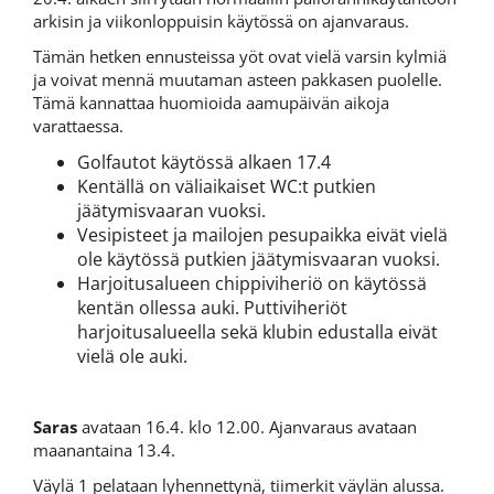
arkisin ja viikonloppuisin käytössä on ajanvaraus.
Tämän hetken ennusteissa yöt ovat vielä varsin kylmiä
ja voivat mennä muutaman asteen pakkasen puolelle.
Tämä kannattaa huomioida aamupäivän aikoja
varattaessa.
Golfautot käytössä alkaen 17.4
Kentällä on väliaikaiset WC:t putkien
jäätymisvaaran vuoksi.
Vesipisteet ja mailojen pesupaikka eivät vielä
ole käytössä putkien jäätymisvaaran vuoksi.
Harjoitusalueen chippiviheriö on käytössä
kentän ollessa auki. Puttiviheriöt
harjoitusalueella sekä klubin edustalla eivät
vielä ole auki.
Saras
avataan 16.4. klo 12.00. Ajanvaraus avataan
maanantaina 13.4.
Väylä 1 pelataan lyhennettynä, tiimerkit väylän alussa.