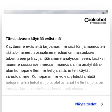
Tämä sivusto käyttää evästeitä
Käytämme evästeitä tarjoamamme sisällön ja mainosten
räätälöimiseen, sosiaalisen median ominaisuuksien
tukemiseen ja kävijämäärämme analysoimiseen. Lisäksi
jaamme sosiaalisen median, mainosalan ja analytiikka-
alan kumppaneillemme tietoja siitä, miten käytät
Pelioikeuden käyttö ja
sivustoamme. Kumppanimme voivat yhdistää näitä
nimeäminen
tietoja muihin tietoihin, joita olet antanut heille tai joita on
kerätty, kun olet käyttänyt heidän palvelujaan.
Pelioikeus nimetään joko osakkeen
omistajan käyttöön tai muulle henkilölle. A-
ja D-sarjan pelioikeudet on vaihtoehtoisesti
lunastettavissa pelilippuina. Ilmoituksen
Näytä tiedot
pelioikeuden käytöstä tekee aina osakkeen