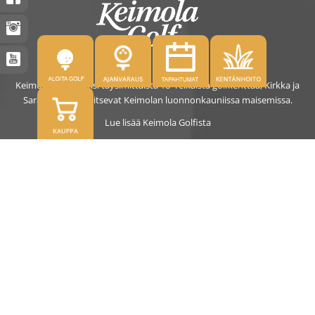
Keimolassa on kaksi täysimittaista 18- reikäistä golfkenttää, Kirkka ja
Saras. Kentät sijaitsevat Keimolan luonnonkauniissa maisemissa.
Lue lisää Keimola Golfista
OSOITE
Kirkantie 32, 01750 Vantaa
keimolagolf@keimolagolf.com
CADDIEMASTER
09 2766 650
keimolagolf@keimolagolf.com