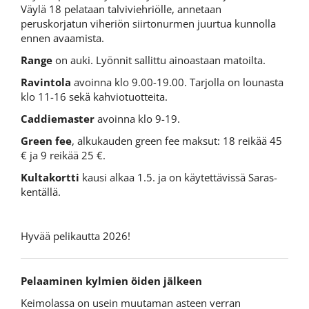
Väylä 18 pelataan talviviehriölle, annetaan
peruskorjatun viheriön siirtonurmen juurtua kunnolla
ennen avaamista.
Range
on auki. Lyönnit sallittu ainoastaan matoilta.
Ravintola
avoinna klo 9.00-19.00. Tarjolla on lounasta
klo 11-16 sekä kahviotuotteita.
Caddiemaster
avoinna klo 9-19.
Green fee
, alkukauden green fee maksut: 18 reikää 45
€ ja 9 reikää 25 €.
Kultakortti
kausi alkaa 1.5. ja on käytettävissä Saras-
kentällä.
Hyvää pelikautta 2026!
Pelaaminen kylmien öiden jälkeen
Keimolassa on usein muutaman asteen verran