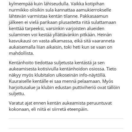
kylmempää kuin lähiseudulla. Vaikka kotipihan
nurmikko olisikin sula kannattaa aamukierrokselle
lähtevän varmistaa kentän tilanne. Pakkasaamun
jälkeen ei vielä parikaan plusastetta riitä sulattamaan
kenttää tarpeeksi, varsinkin varjoisten alueiden
sulaminen voi kestää yllättävänkin pitkään. Heinän
kasvukausi on vasta alkamassa, eikä sitä vaaranneta
aukaisemalla liian aikaisin, toki heti kun se vaan on
mahdollista.
Kentänhoito tiedottaa suljetusta kentästä ja sen
aukeamisesta kotisivulla kentänhoidon osiossa. Tieto
näkyy myös klubitalon ulkoseinän info-näytöllä.
Kuuraiselle kentälle ei saa mennä pelaamaan. Myös
harjoitusalue ja klubin edustan puttiviheriö ovat tällöin
suljettu.
Varatut ajat ennen kentän aukeamista peruuntuvat
kokonaan, eli niitä ei siirretä eteenpäin.