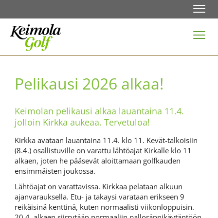
Navi
Navi
Pelikausi 2026 alkaa!
Keimolan pelikausi alkaa lauantaina 11.4.
jolloin Kirkka aukeaa. Tervetuloa!
Kirkka avataan lauantaina 11.4. klo 11. Kevät-talkoisiin
(8.4.) osallistuville on varattu lähtöajat Kirkalle klo 11
alkaen, joten he pääsevät aloittamaan golfkauden
ensimmäisten joukossa.
Lähtöajat on varattavissa. Kirkkaa pelataan alkuun
ajanvarauksella. Etu- ja takaysi varataan erikseen 9
reikäisinä kenttinä, kuten normaalisti viikonloppuisin.
20.4. alkaen siirrytään normaaliin pallorännikäytäntöön