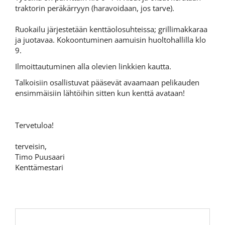
traktorin peräkärryyn (haravoidaan, jos tarve).
Ruokailu järjestetään kenttäolosuhteissa; grillimakkaraa
ja juotavaa. Kokoontuminen aamuisin huoltohallilla klo
9.
Ilmoittautuminen alla olevien linkkien kautta.
Talkoisiin osallistuvat pääsevät avaamaan pelikauden
ensimmäisiin lähtöihin sitten kun kenttä avataan!
Tervetuloa!
terveisin,
Timo Puusaari
Kenttämestari