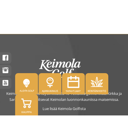
Keimolassa on kaksi täysimittaista 18- reikäistä golfkenttää, Kirkka ja
Saras. Kentät sijaitsevat Keimolan luonnonkauniissa maisemissa.
Lue lisää Keimola Golfista