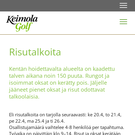
Navi
Navi
Risutalkoita
Kentän hoidettavalta alueelta on kaadettu
talven aikana noin 150 puuta. Rungot ja
isoimmat oksat on kerätty pois. Jäljelle
jääneet pienet oksat ja risut odottavat
talkoolaisia.
Eli risutalkoita on tarjolla seuraavasti: ke 20.4, to 21.4,
pe 22.4, ma 25.4 ja ti 26.4.
Osallistujamäärä vaihtelee 4-8 henkilöä per tapahtuma.
Työaika on päivittäin klo 9–14. Risut ja oksat kerätään