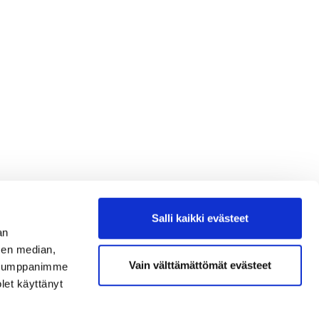
Salli kaikki evästeet
an
sen median,
Vain välttämättömät evästeet
. Kumppanimme
olet käyttänyt
TAISTA
NEN