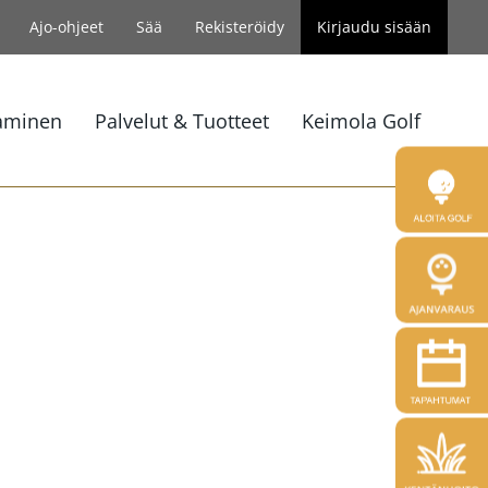
Ajo-ohjeet
Sää
Rekisteröidy
Kirjaudu sisään
aminen
Palvelut & Tuotteet
Keimola Golf