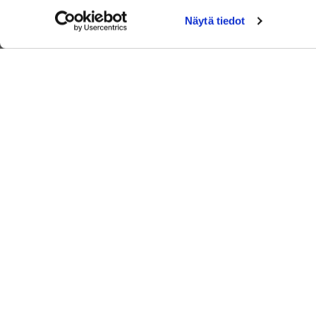
Näytä tiedot
Keimolassa on kaksi täysimittaista 18- reikäistä
golfkenttää, Kirkka ja Saras. Kentät sijaitsevat Keimolan
luonnonkauniissa maisemissa.
Lue lisää Keimola Golfista
© Keimola Golf Club Oy
| Toiminnanohjausjärjestelmä
WiseGolf
p