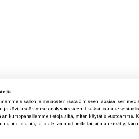
teitä
mamme sisällön ja mainosten räätälöimiseen, sosiaalisen medi
n ja kävijämäärämme analysoimiseen. Lisäksi jaamme sosiaali
-alan kumppaneillemme tietoja siitä, miten käytät sivustoamme
 muihin tietoihin, joita olet antanut heille tai joita on kerätty, kun 
AJANKOH
OSOITE
PELAAMI