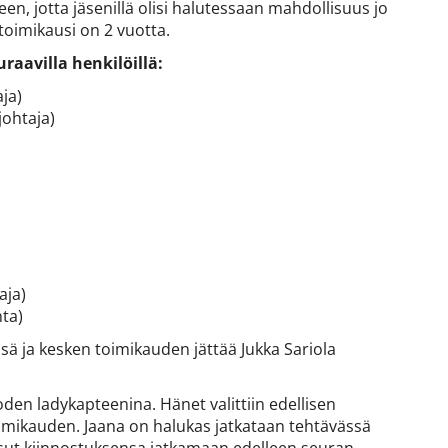
en, jotta jäsenillä olisi halutessaan mahdollisuus jo
toimikausi on 2 vuotta.
raavilla henkilöillä:
ja)
ohtaja)
aja)
ta)
sä ja kesken toimikauden jättää Jukka Sariola
den ladykapteenina. Hänet valittiin edellisen
imikauden. Jaana on halukas jatkataan tehtävässä