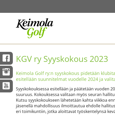
KGV ry Syyskokous 2023
Keimola Golf ry:n syyskokous pidetään klubit
esitellään suunnitelmat vuodelle 2024 ja valit
Syyskokouksessa esitellään ja päätetään vuoden 2
suuruus. Kokouksessa valitaan myös seuran hallituks
Kutsu syyskokoukseen lähetetään kahta viikkoa enn
jäsenellä mahdollisuus ilmoittautua ehdolle halli
eri toimikuntiin, jotka aloittavat työskentelynsä ke