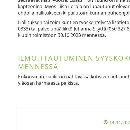
seuraavat kaksi vuotta. Lisäksi Tomi Lund on ilmai
kapteenina. Myös Liisa Eerola on lupautunut oleva
ehdolla hallitukseen kilpailutoimikunnan puheenjo
Hallituksen tai toimikuntien työskentelystä lisätie
0333‬) tai palvelupäällikkö Johanna Skyttä (050 327
klubin toimistoon 30.10.2023 mennessä.
ILMOITTAUTUMINEN SYYSKOKO
MENNESSÄ
Kokousmateriaalit on nähtävissä kotisivun intraneti
yläosan harmaasta palkista.
14.11.20