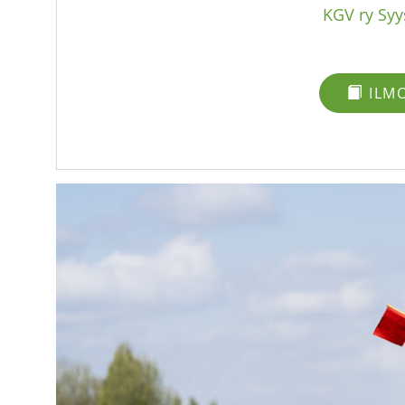
KGV ry Sy
ILM