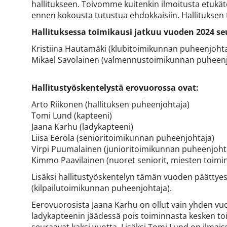
hallitukseen. Toivomme kuitenkin ilmoitusta etukäte
ennen kokousta tutustua ehdokkaisiin. Hallituksen 
Hallituksessa toimikausi jatkuu vuoden 2024 seu
Kristiina Hautamäki (klubitoimikunnan puheenjohta
Mikael Savolainen (valmennustoimikunnan puheenj
Hallitustyöskentelystä erovuorossa ovat:
Arto Riikonen (hallituksen puheenjohtaja)
Tomi Lund (kapteeni)
Jaana Karhu (ladykapteeni)
Liisa Eerola (senioritoimikunnan puheenjohtaja)
Virpi Puumalainen (junioritoimikunnan puheenjoht
Kimmo Paavilainen (nuoret seniorit, miesten toimin
Lisäksi hallitustyöskentelyn tämän vuoden päättyes
(kilpailutoimikunnan puheenjohtaja).
Eerovuorosista Jaana Karhu on ollut vain yhden vuo
ladykapteenin jäädessä pois toiminnasta kesken to