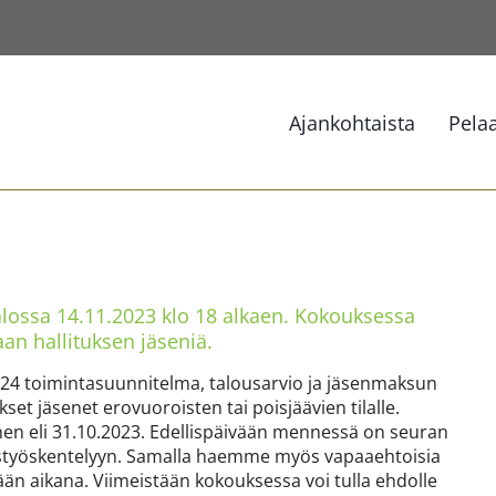
Ajankohtaista
Pela
alossa 14.11.2023 klo 18 alkaen. Kokouksessa
aan hallituksen jäseniä.
024 toimintasuunnitelma, talousarvio ja jäsenmaksun
et jäsenet erovuoroisten tai poisjäävien tilalle.
en eli 31.10.2023. Edellispäivään mennessä on seuran
tustyöskentelyyn. Samalla haemme myös vapaaehtoisia
vään aikana. Viimeistään kokouksessa voi tulla ehdolle