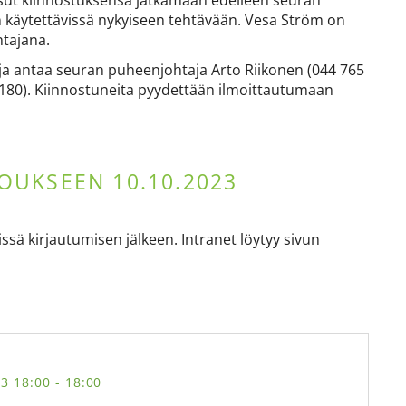
ssut kiinnostuksensa jatkamaan edelleen seuran
n käytettävissä nykyiseen tehtävään. Vesa Ström on
htajana.
toja antaa seuran puheenjohtaja Arto Riikonen (‭044 765
 8180). Kiinnostuneita pyydettään ilmoittautumaan
UKSEEN 10.10.2023
ssä kirjautumisen jälkeen. Intranet löytyy sivun
23 18:00
- 18:00