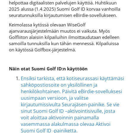
helpottaa digitaalisten palvelujen käyttöä. Huhtikuun
2025 alussa (1.4.2025) Suomi Golf ID korvaa vanhoilla
seuratunnuksilla kirjautumisen eBirdie-sovellukseen.
Keimolassa kytössä olevaan WiseGolf
ajanvarausjärjestelmään muutos ei vaikuta. Myös
Golfliiton alaisiin kilpailuihin ilmoittaudutaan edelleen
samoilla tunnuksilla kun tähän mennessä. Kilpailuissa
on käytössä Golfbox-järjestelmä.
Näin otat Suomi Golf ID:n käyttöön
Ensiksi tarkista, että kotiseurassasi käyttämäsi
sähköpostiosoite on yksilöllinen ja
henkilökohtainen. Päivitä eBirdie-sovelluksesi
uusimpaan versioon, ja valitse
kirjautumissivulta Seurajäsen-painike. Se vie
sinut Suomi Golf ID –aktivointisivulle, josta
voit aloittaa aktivoinnin painamalla
vasemmassa alakulmassa olevaa Aktivoi
Suomi Golf ID -painiketta.