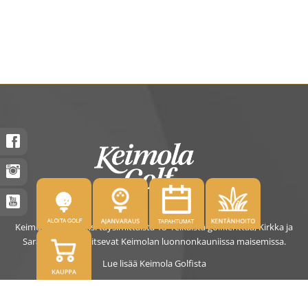
Keimolassa on kaksi täysimittaista 18- reikäistä golfkenttää, Kirkka ja
Saras. Kentät sijaitsevat Keimolan luonnonkauniissa maisemissa.
Lue lisää Keimola Golfista