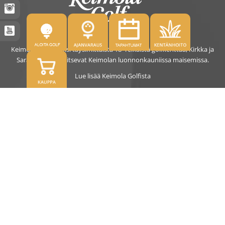
Keimolassa on kaksi täysimittaista 18- reikäistä golfkenttää, Kirkka ja
Saras. Kentät sijaitsevat Keimolan luonnonkauniissa maisemissa.
Lue lisää Keimola Golfista
OSOITE
Kirkantie 32, 01750 Vantaa
keimolagolf@keimolagolf.com
CADDIEMASTER
09 2766 650
keimolagolf@keimolagolf.com