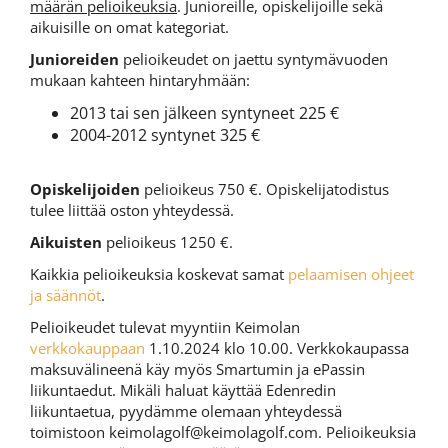
määrän pelioikeuksia
. Junioreille, opiskelijoille sekä
aikuisille on omat kategoriat.
Junioreiden
pelioikeudet on jaettu syntymävuoden
mukaan kahteen hintaryhmään:
2013 tai sen jälkeen syntyneet 225 €
2004-2012 syntynet 325 €
Opiskelijoiden
pelioikeus 750 €. Opiskelijatodistus
tulee liittää oston yhteydessä.
Aikuisten
pelioikeus 1250 €.
Kaikkia pelioikeuksia koskevat samat
pelaamisen ohjeet
ja säännöt
.
Pelioikeudet tulevat myyntiin Keimolan
verkkokauppaan
1.10.2024 klo 10.00. Verkkokaupassa
maksuvälineenä käy myös Smartumin ja ePassin
liikuntaedut. Mikäli haluat käyttää Edenredin
liikuntaetua, pyydämme olemaan yhteydessä
toimistoon keimolagolf@keimolagolf.com. Pelioikeuksia