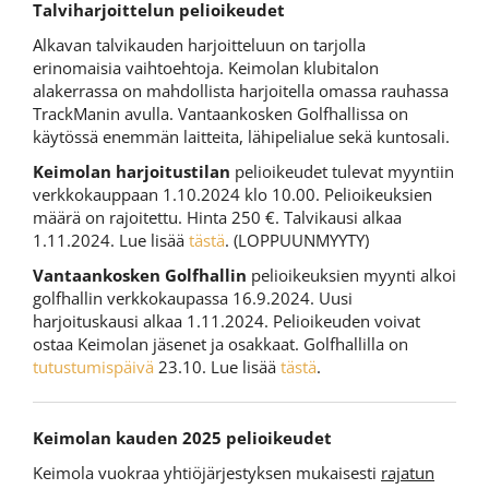
Talviharjoittelun pelioikeudet
Alkavan talvikauden harjoitteluun on tarjolla
erinomaisia vaihtoehtoja. Keimolan klubitalon
alakerrassa on mahdollista harjoitella omassa rauhassa
TrackManin avulla. Vantaankosken Golfhallissa on
käytössä enemmän laitteita, lähipelialue sekä kuntosali.
Keimolan harjoitustilan
pelioikeudet tulevat myyntiin
verkkokauppaan 1.10.2024 klo 10.00. Pelioikeuksien
määrä on rajoitettu. Hinta 250 €. Talvikausi alkaa
1.11.2024. Lue lisää
tästä
. (LOPPUUNMYYTY)
Vantaankosken Golfhallin
pelioikeuksien myynti alkoi
golfhallin verkkokaupassa 16.9.2024. Uusi
harjoituskausi alkaa 1.11.2024. Pelioikeuden voivat
ostaa Keimolan jäsenet ja osakkaat. Golfhallilla on
tutustumispäivä
23.10. Lue lisää
tästä
.
Keimolan kauden 2025 pelioikeudet
Keimola vuokraa yhtiöjärjestyksen mukaisesti
rajatun