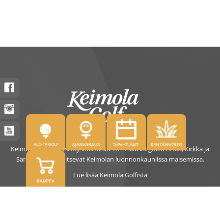
Keimolassa on kaksi täysimittaista 18- reikäistä golfkenttää, Kirkka ja
Saras. Kentät sijaitsevat Keimolan luonnonkauniissa maisemissa.
Lue lisää Keimola Golfista
OSOITE