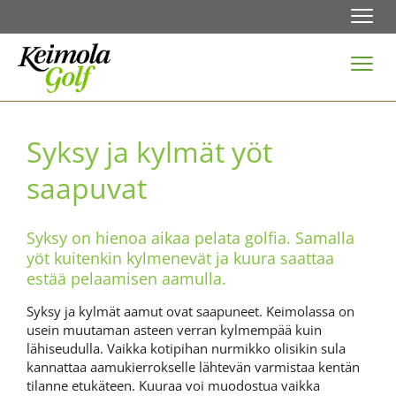
Navi
Navi
Syksy ja kylmät yöt
saapuvat
Syksy on hienoa aikaa pelata golfia. Samalla
yöt kuitenkin kylmenevät ja kuura saattaa
estää pelaamisen aamulla.
Syksy ja kylmät aamut ovat saapuneet. Keimolassa on
usein muutaman asteen verran kylmempää kuin
lähiseudulla. Vaikka kotipihan nurmikko olisikin sula
kannattaa aamukierrokselle lähtevän varmistaa kentän
tilanne etukäteen. Kuuraa voi muodostua vaikka