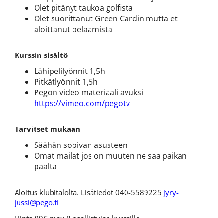
Olet pitänyt taukoa golfista
Olet suorittanut Green Cardin mutta et
aloittanut pelaamista
Kurssin sisältö
Lähipelilyönnit 1,5h
Pitkätlyönnit 1,5h
Pegon video materiaali avuksi
https://vimeo.com/pegotv
Tarvitset mukaan
Säähän sopivan asusteen
Omat mailat jos on muuten ne saa paikan
päältä
Aloitus klubitalolta. Lisätiedot 040-5589225
jyry-
jussi@pego.fi