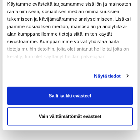
Olen lukenut
tietosuojaselosteen
ja
Käytämme evästeitä tarjoamamme sisällön ja mainosten
hyväksyn henkilötietojeni käsittelyn
räätälöimiseen, sosiaalisen median ominaisuuksien
tukemiseen ja kävijämäärämme analysoimiseen. Lisäksi
jaamme sosiaalisen median, mainosalan ja analytiikka-
Lähetä
alan kumppaneillemme tietoja siitä, miten käytät
sivustoamme. Kumppanimme voivat yhdistää näitä
tietoja muihin tietoihin, joita olet antanut heille tai joita on
kerätty, kun olet käyttänyt heidän palvelujaan.
Näytä tiedot
Salli kaikki evästeet
Vain välttämättömät evästeet