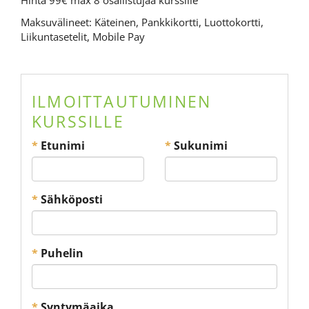
Hinta 99€ max 8 osallistujaa kurssille
Maksuvälineet: Käteinen, Pankkikortti, Luottokortti,
Liikuntasetelit, Mobile Pay
ILMOITTAUTUMINEN
KURSSILLE
*
Etunimi
*
Sukunimi
*
Sähköposti
*
Puhelin
*
Syntymäaika