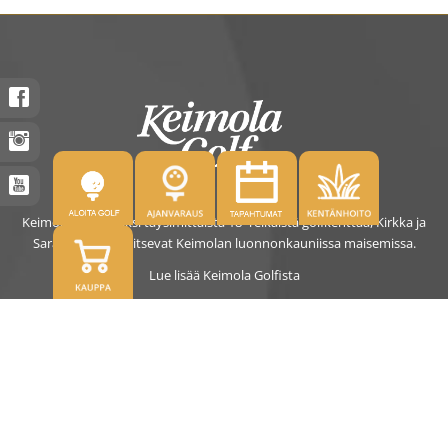
Keimolassa on kaksi täysimittaista 18- reikäistä golfkenttää, Kirkka ja
Saras. Kentät sijaitsevat Keimolan luonnonkauniissa maisemissa.
Lue lisää Keimola Golfista
OSOITE
Kirkantie 32, 01750 Vantaa
keimolagolf@keimolagolf.com