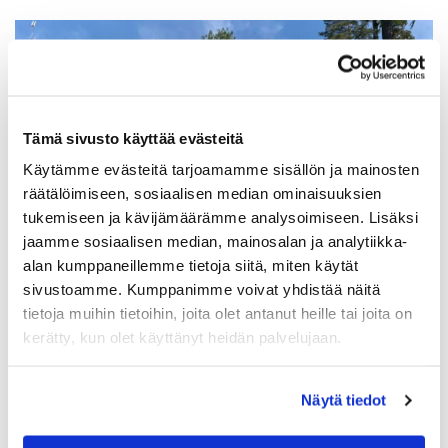
Tämä sivusto käyttää evästeitä
Käytämme evästeitä tarjoamamme sisällön ja mainosten
räätälöimiseen, sosiaalisen median ominaisuuksien
tukemiseen ja kävijämäärämme analysoimiseen. Lisäksi
jaamme sosiaalisen median, mainosalan ja analytiikka-
alan kumppaneillemme tietoja siitä, miten käytät
Kesän juniorileirit 2024
sivustoamme. Kumppanimme voivat yhdistää näitä
Keimola Golf järjestää perinteiset golfleirit junioreille 5 –
tietoja muihin tietoihin, joita olet antanut heille tai joita on
7.6.2024 ja 5.-7.8.2024 klo 9-15. Golfleiri on tarkoitettu 7–
kerätty, kun olet käyttänyt heidän palvelujaan.
21 -vuotiaille tytöille ja pojille. Leiriläiset tutustuvat uuteen
lajiin tai hiovat vanhoja taitoja.
Näytä tiedot
LUE LISÄÄ