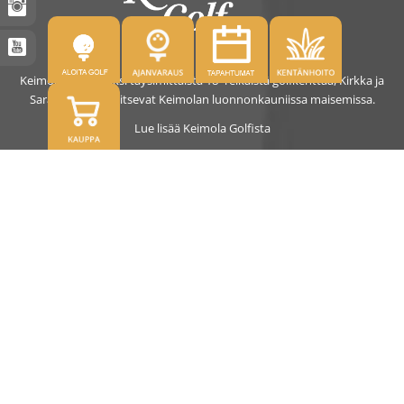
Keimolassa on kaksi täysimittaista 18- reikäistä golfkenttää, Kirkka ja
Saras. Kentät sijaitsevat Keimolan luonnonkauniissa maisemissa.
Lue lisää Keimola Golfista
OSOITE
Kirkantie 32, 01750 Vantaa
keimolagolf@keimolagolf.com
CADDIEMASTER
09 2766 650
keimolagolf@keimolagolf.com