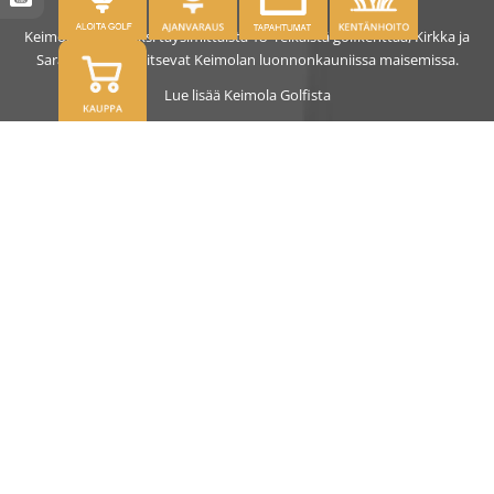
Keimolassa on kaksi täysimittaista 18- reikäistä golfkenttää, Kirkka ja
Saras. Kentät sijaitsevat Keimolan luonnonkauniissa maisemissa.
Lue lisää Keimola Golfista
OSOITE
Kirkantie 32, 01750 Vantaa
keimolagolf@keimolagolf.com
CADDIEMASTER
09 2766 650
keimolagolf@keimolagolf.com
AJANKOHTAISTA