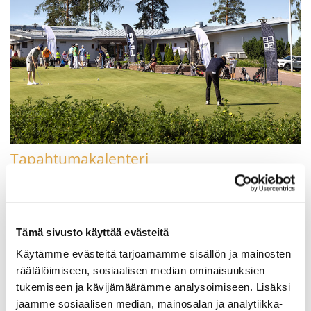
Tapahtumakalenteri
Olethan tutustunut Keimolan tapahtumakalenteriin ja
ilmoittautunut mukaan itsellesi sopiviin tapahtumiin
Tämä sivusto käyttää evästeitä
LUE LISÄÄ
Käytämme evästeitä tarjoamamme sisällön ja mainosten
räätälöimiseen, sosiaalisen median ominaisuuksien
tukemiseen ja kävijämäärämme analysoimiseen. Lisäksi
jaamme sosiaalisen median, mainosalan ja analytiikka-