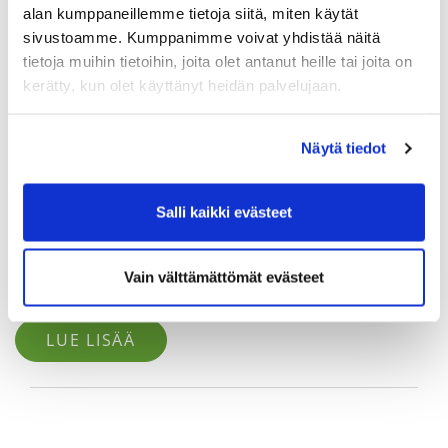
alan kumppaneillemme tietoja siitä, miten käytät
sivustoamme. Kumppanimme voivat yhdistää näitä
tietoja muihin tietoihin, joita olet antanut heille tai joita on
kerätty, kun olet käyttänyt heidän palvelujaan.
Näytä tiedot
Salli kaikki evästeet
Golf Sky Demopäivä
Kaipaavatko mailasi päivitystä? Nyt on oiva tilaisuus kokeilla
Vain välttämättömät evästeet
uutuuksia.
LUE LISÄÄ