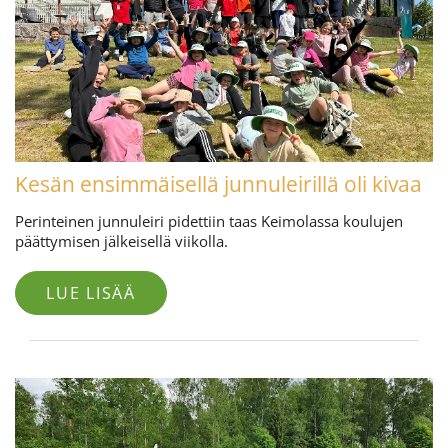
Kesän ensimmäisellä junnuleirillä oli kivaa
Perinteinen junnuleiri pidettiin taas Keimolassa koulujen
päättymisen jälkeisellä viikolla.
LUE LISÄÄ