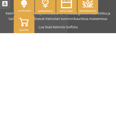
Keimolassa on kaksi täysimittaista 18- reikäistä golfkenttää, Kirkka ja
Saras. Kentät sijaitsevat Keimolan luonnonkauniissa maisemissa.
Lue lisää Keimola Golfista
OSOITE
Kirkantie 32, 01750 Vantaa
keimolagolf@keimolagolf.com
CADDIEMASTER
09 2766 650
keimolagolf@keimolagolf.com
AJANKOHTAISTA