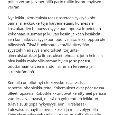
millin verran ja viheriöillä parin millin kymmenyksen
verran.
Nyt leikkuukorkeuksia taas nostetaan syksyä kohti.
Samalla leikkuukertoja harvennetaan, kunnes ne
kasvukauden hiipuessa syyskuun lopussa lopetetaan
kokonaan. Kuuman ja kuivan kesän jälkeen kesäkelit
sen kun jatkuvat syyskuun puolivälissä, eikä loppua ole
näkyvissä. Tästä huolimatta kentällä siirrytään
syystöihin eli syyslannoitukset, torjunta-
aineruiskutukset ja ilmastukset tehdään, jotta heinällä
olisi kaikki mahdollisimman hyvin ja se pääsisi
odottamaan talvea mahdollisimman terveenä ja
stressittömänä.
Kentällä on ollut nyt elo-/syyskuussa testissä
robottiruohonleikkureita. Kokemukset ovat pääasiassa
olleet lupaavia. Robottileikkurit ovat kehittyneet parissa
vuodessa valtavasti, niissä on golfkenttien leikkuun
tulevaisuus (jopa nykyisyys, eim. Hirsalassa).
Tulevaisuus näyttää myös koska ja millä volyymilla
Keimolaan tulee robottileikkureita, minulla alkaa olla