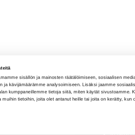
teitä
mamme sisällön ja mainosten räätälöimiseen, sosiaalisen medi
n ja kävijämäärämme analysoimiseen. Lisäksi jaamme sosiaali
-alan kumppaneillemme tietoja siitä, miten käytät sivustoamme
 muihin tietoihin, joita olet antanut heille tai joita on kerätty, kun 
AJANKOH
OSOITE
PELAAMI
Kirkantie 32, 01750 Vantaa
keimolagolf@keimolagolf.com
PALVELU
KEIMOLA