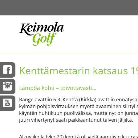
Kenttämestarin katsaus 1
Lämpöä kohti – toivottavasti…
Range avattiin 6.3. Kenttä (Kirkka) avattiin ennätys
kylmän pohjoisvirtauksen myötä avaaminen siirtyi a
käyntiin huhtikuun puolivälissä, mutta nyt on junnat
juuri vihertynyt saati paikkaantunut talven jäljiltä.
Alkuviikolla (vko 20) kenttä oli vielä aamuisin kuura