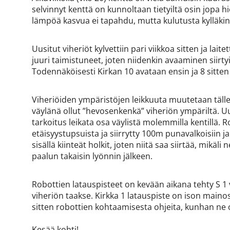
selvinnyt kenttä on kunnoltaan tietyiltä osin jopa
lämpöä kasvua ei tapahdu, mutta kulutusta kylläk
Uusitut viheriöt kylvettiin pari viikkoa sitten ja lait
juuri taimistuneet, joten niidenkin avaaminen siirty
Todennäköisesti Kirkan 10 avataan ensin ja 8 sit
Viheriöiden ympäristöjen leikkuuta muutetaan tälle 
väylänä ollut ”hevosenkenkä” viheriön ympäriltä. Uud
tarkoitus leikata osa väylistä molemmilla kentillä. R
etäisyystupsuista ja siirrytty 100m punavalkoisiin 
sisällä kiinteät holkit, joten niitä saa siirtää, mikäl
paalun takaisin lyönnin jälkeen.
Robottien latauspisteet on kevään aikana tehty S 1 
viheriön taakse. Kirkka 1 latauspiste on ison maino
sitten robottien kohtaamisesta ohjeita, kunhan ne
Kesää kohti!