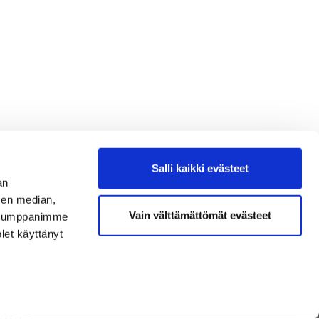
Salli kaikki evästeet
an
sen median,
Vain välttämättömät evästeet
. Kumppanimme
olet käyttänyt
TAISTA
NEN
T JA TUOTTEET
 GOLF