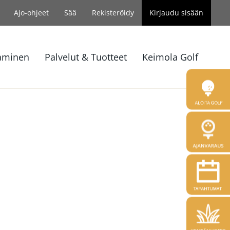
Ajo-ohjeet
Sää
Rekisteröidy
Kirjaudu sisään
aminen
Palvelut & Tuotteet
Keimola Golf