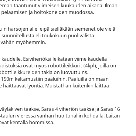
 hieman taantunut viimeisen kuukauden aikana. Ilman
in pelaamisen ja hoitokoneiden muodossa.
ettiin harsojen alle, eipä sielläkään siemenet ole vielä
i suunnitellusta eli toukokuun puolivälistä.
ten vähän myöhemmin.
kaudelle. Esiviheriöksi leikataan viime kaudella
istuksia ovat myös robottileikkurit (4kpl), joilla on
obottileikkureiden takia on luovuttu ns.
ja 150m keltamustiin paaluihin. Paaluilla on maan
i ne haittaavat lyöntiä. Muistathan kuitenkin laittaa
väyläkiven taakse, Saras 4 viheriön taakse ja Saras 16
staulun vieressä vanhan huoltohallin kohdalla. Laitan
 ovat kentällä hommissa.