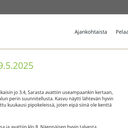
Ajankohtaista
Pela
9.5.2025
aikaisin jo 3.4, Sarasta avattiin useampaankin kertaan,
lun perin suunnitellusta. Kasvu näytti lähtevän hyvin
tu kuukausi pipokeleissä, joten eipä siinä ole kenttä
ssa ja avattiin klo 8. Näennäisen hyvin talvesta