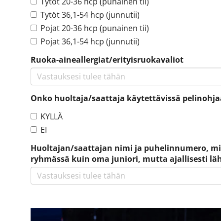
Tytöt 20-36 hcp (punainen tii)
Tytöt 36,1-54 hcp (junnutii)
Pojat 20-36 hcp (punainen tii)
Pojat 36,1-54 hcp (junnutii)
Ruoka-aineallergiat/erityisruokavaliot
Onko huoltaja/saattaja käytettävissä pelinohja
KYLLÄ
EI
Huoltajan/saattajan nimi ja puhelinnumero, mikä
ryhmässä kuin oma juniori, mutta ajallisesti lä