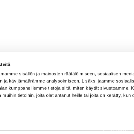
teitä
mamme sisällön ja mainosten räätälöimiseen, sosiaalisen medi
n ja kävijämäärämme analysoimiseen. Lisäksi jaamme sosiaali
-alan kumppaneillemme tietoja siitä, miten käytät sivustoamme
 muihin tietoihin, joita olet antanut heille tai joita on kerätty, kun 
AJANKOH
OSOITE
PELAAMI
Kirkantie 32, 01750 Vantaa
keimolagolf@keimolagolf.com
PALVELU
KEIMOLA