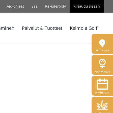
Ajo-ohjeet
Sää
Rekisteröidy
Kirjaudu sisään
aminen
Palvelut & Tuotteet
Keimola Golf