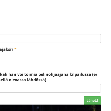
ajaksi?
*
li hän voi toimia pelinohjaajana kilpailussa (eri
hellä olevassa lähdössä)
Lähetä