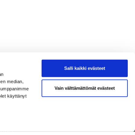
Salli kaikki evästeet
an
sen median,
Vain välttämättömät evästeet
. Kumppanimme
olet käyttänyt
TAISTA
NEN
T JA TUOTTEET
 GOLF