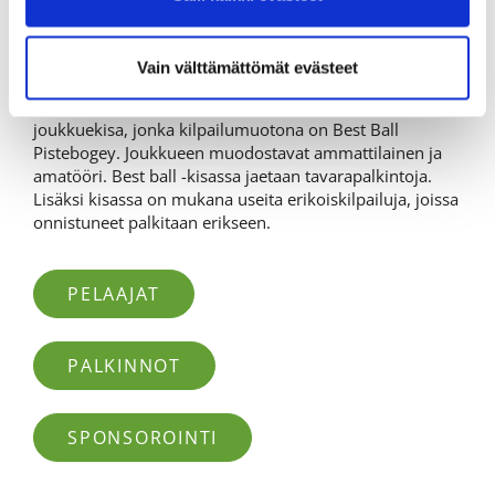
tavoitettavia kisoja Suomeen.
Vain välttämättömät evästeet
AMATÖÖRIT
Ammattilaiskisan yhteydessä pelataan ProAm -
joukkuekisa, jonka kilpailumuotona on Best Ball
Pistebogey. Joukkueen muodostavat ammattilainen ja
amatööri. Best ball -kisassa jaetaan tavarapalkintoja.
Lisäksi kisassa on mukana useita erikoiskilpailuja, joissa
onnistuneet palkitaan erikseen.
PELAAJAT
PALKINNOT
SPONSOROINTI