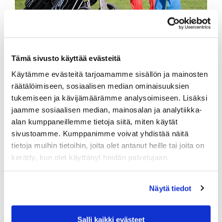
Tämä sivusto käyttää evästeitä
Käytämme evästeitä tarjoamamme sisällön ja mainosten
AMMATTILAISET
räätälöimiseen, sosiaalisen median ominaisuuksien
Keimola Golf järjestää 19.6.2023 mies- ja naispelaajille
tukemiseen ja kävijämäärämme analysoimiseen. Lisäksi
yksipäiväisen ammatilaiskisan Saras kentällä. Palkintona
jaamme sosiaalisen median, mainosalan ja analytiikka-
kisassa jaetaan 10 000 euroa. Rahapalkinto jaetaan 7
alan kumppaneillemme tietoja siitä, miten käytät
parhaalle pelaajalle. Miehet ja naiset pelaavat samassa
sarjassa.
sivustoamme. Kumppanimme voivat yhdistää näitä
tietoja muihin tietoihin, joita olet antanut heille tai joita on
kerätty, kun olet käyttänyt heidän palvelujaan.
KILPAILUN IDEA
Kisa tarjoaa amatööri- ja ammattilaisvaiheen
saumakohdassa oleville pelaajille matalan kynnyksen
Näytä tiedot
kisan ammattilaisuran aloitukseen. Kisan idea on
syntynyt ammattilaisuutta tavoittelevien pelaajien
valmentajilta. Kisa lisää kovatasoisia ja helposti
Salli kaikki evästeet