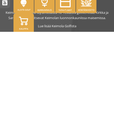
Keimolassa on kaksi täysimittaista 18- reikäistä golfkenttää, Kirkka ja
Saras. Kentät sijaitsevat Keimolan luonnonkauniissa maisemissa.
Lue lisää Keimola Golfista
OSOITE
Kirkantie 32, 01750 Vantaa
keimolagolf@keimolagolf.com
CADDIEMASTER
09 2766 650
keimolagolf@keimolagolf.com
AJANKOHTAISTA