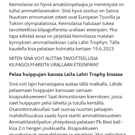
Keimolassa on hyviä amatööripelaajia ja menestystä on
tullut ammattilaisenakin. Siitä hyvä osoitus on Sanna
Nuutisen erinomaiset otteet ovat European Tourilla ja
Tokion olympialaisissa. Keimolassa halutaan tukea
tavoitteellisia kilpagolfareita urallaan eteenpäin. Yksi
tapa edistää asiaa on järjestää Keimolassa matalan
kynnyksen ammatilasikisan Laila Lahti Trophyn. Tällä
kaudella kisa pelataan kolmatta kertaan 19.6.2023
MITEN SINÄ VOIT AUTTAA TAVOITTEELLISIA
KILPAGOLFFAREITA URALLAAN ETEENPÄIN?
Pelaa huippujen kanssa Leila Lahti Trophy kisassa
Sinä voit lajin harrastajana auttaa tällä matkalla. Lähde
pelaamaan huippujen kanssaan samaan
kisajoukkueeseen! Saat ikimuistoisen kierroksen, jossa
näet huippujen peliä läheltä ja tutulla kentällä.
Osanottomaksullasi tuet suoraa nuorten pelaajien
mahdollisuuksia saada hyvä startti ammattilaisuuteen.
Ammattilaiskilpailun yhteydessä pelataan Pb Best ball -
kisa 2:n hengen joukkueilla. Kisajoukkueen
muodostavat ammattilainen ja amatööri. Yksi peliryhmä