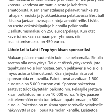
koostuu kahdesta ammattilaisesta ja kahdesta
amatööristä. Kisan ammattilaiset pelaavat muhkeista
rahapalkinnoista ja joukkuekisana pelattavassa Best ball
-kisassa jaetaan tavarapalkintoja amatööreille. Lisäksi
on useita erikoiskilpailuja hienoilla palkinnoilla.
Osallistumismaksu on 250 euroa/pelaaja. Kun otat
kaverisi mukaan samaan peliryhmään, niin
osallistumismaksu on 450 euroa.
Lähde Leila Lahti Trophyn kisan sponsoriksi
Mukaan pääsee muutenkin kuin itse pelaamalla. Sinulla
saattaa olla oma yritys. Tai olet töissä yrityksessä, jota
tapahtuma voisi kiinnostaa. Sinun pelikaverisi voisi olla
myös asiasta kiinnostunut. Kisan järjestämistä voi
sponsoroida eri tavoilla. Paketit ovat arvoltaan 1 500
eurosta aina 5 000 euroon asti. Sponsoripaketeista
saatavat tulot käytetään palkintoihin. Pelaajille jaettava
kisan palkintosumma on 10 000 euroa. Yritys pääsee
esittelemmään omia tuotteitaan tapahtumaan jo 500
eurolla. Paketissa on mukana sponsoroivalle yritykselle
näkyvyyttä ja pelilippua Keimolan kentille. Lisätietoa