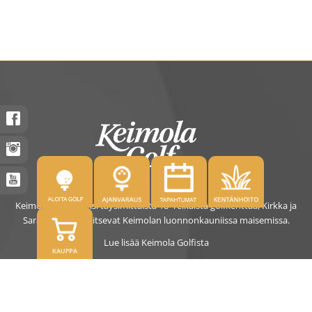
Keimolassa on kaksi täysimittaista 18- reikäistä golfkenttää, Kirkka ja
Saras. Kentät sijaitsevat Keimolan luonnonkauniissa maisemissa.
Lue lisää Keimola Golfista
OSOITE