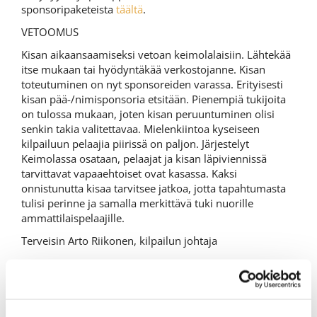
sponsoripaketeista
täältä
.
VETOOMUS
Kisan aikaansaamiseksi vetoan keimolalaisiin. Lähtekää
itse mukaan tai hyödyntäkää verkostojanne. Kisan
toteutuminen on nyt sponsoreiden varassa. Erityisesti
kisan pää-/nimisponsoria etsitään. Pienempiä tukijoita
on tulossa mukaan, joten kisan peruuntuminen olisi
senkin takia valitettavaa. Mielenkiintoa kyseiseen
kilpailuun pelaajia piirissä on paljon. Järjestelyt
Keimolassa osataan, pelaajat ja kisan läpiviennissä
tarvittavat vapaaehtoiset ovat kasassa. Kaksi
onnistunutta kisaa tarvitsee jatkoa, jotta tapahtumasta
tulisi perinne ja samalla merkittävä tuki nuorille
ammattilaispelaajille.
Terveisin Arto Riikonen, kilpailun johtaja