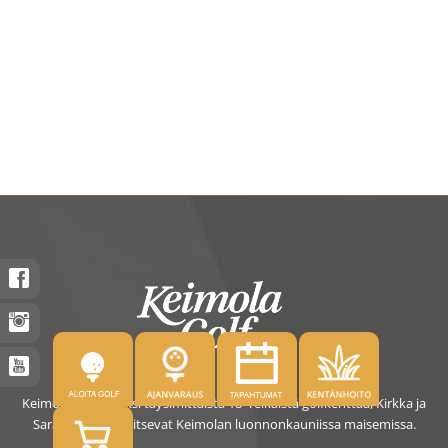
Keimolassa on kaksi täysimittaista 18- reikäistä golfkenttää, Kirkka ja
Saras. Kentät sijaitsevat Keimolan luonnonkauniissa maisemissa.