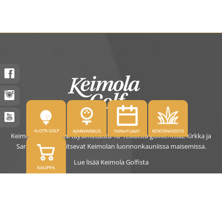
Keimolassa on kaksi täysimittaista 18- reikäistä golfkenttää, Kirkka ja
Saras. Kentät sijaitsevat Keimolan luonnonkauniissa maisemissa.
Lue lisää Keimola Golfista
OSOITE
Kirkantie 32, 01750 Vantaa