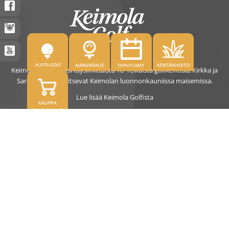
Keimolassa on kaksi täysimittaista 18- reikäistä golfkenttää, Kirkka ja
Saras. Kentät sijaitsevat Keimolan luonnonkauniissa maisemissa.
Lue lisää Keimola Golfista
OSOITE
Kirkantie 32, 01750 Vantaa
keimolagolf@keimolagolf.com
CADDIEMASTER
09 2766 650
keimolagolf@keimolagolf.com