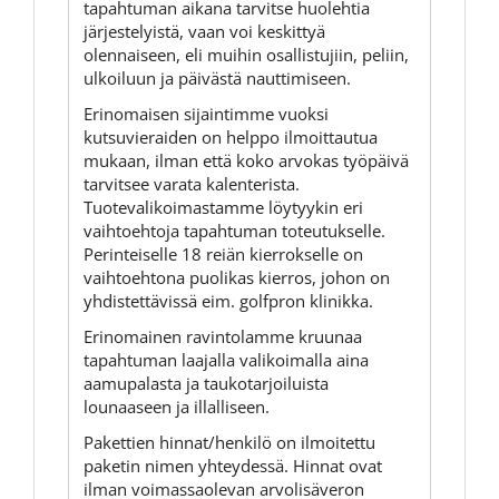
tapahtuman aikana tarvitse huolehtia
järjestelyistä, vaan voi keskittyä
olennaiseen, eli muihin osallistujiin, peliin,
ulkoiluun ja päivästä nauttimiseen.
Erinomaisen sijaintimme vuoksi
kutsuvieraiden on helppo ilmoittautua
mukaan, ilman että koko arvokas työpäivä
tarvitsee varata kalenterista.
Tuotevalikoimastamme löytyykin eri
vaihtoehtoja tapahtuman toteutukselle.
Perinteiselle 18 reiän kierrokselle on
vaihtoehtona puolikas kierros, johon on
yhdistettävissä eim. golfpron klinikka.
Erinomainen ravintolamme kruunaa
tapahtuman laajalla valikoimalla aina
aamupalasta ja taukotarjoiluista
lounaaseen ja illalliseen.
Pakettien hinnat/henkilö on ilmoitettu
paketin nimen yhteydessä. Hinnat ovat
ilman voimassaolevan arvolisäveron