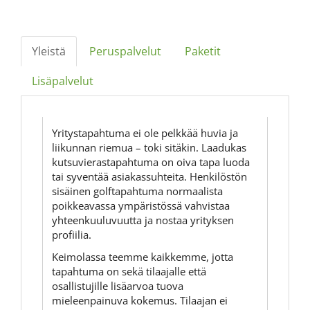
Yleistä
Peruspalvelut
Paketit
Lisäpalvelut
Yritystapahtuma ei ole pelkkää huvia ja
liikunnan riemua – toki sitäkin. Laadukas
kutsuvierastapahtuma on oiva tapa luoda
tai syventää asiakassuhteita. Henkilöstön
sisäinen golftapahtuma normaalista
poikkeavassa ympäristössä vahvistaa
yhteenkuuluvuutta ja nostaa yrityksen
profiilia.
Keimolassa teemme kaikkemme, jotta
tapahtuma on sekä tilaajalle että
osallistujille lisäarvoa tuova
mieleenpainuva kokemus. Tilaajan ei