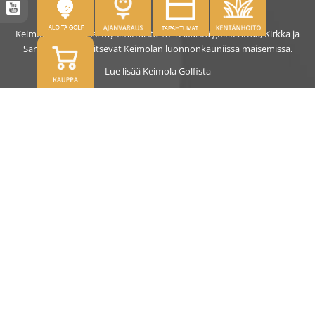
Keimolassa on kaksi täysimittaista 18- reikäistä golfkenttää, Kirkka ja
Saras. Kentät sijaitsevat Keimolan luonnonkauniissa maisemissa.
Lue lisää Keimola Golfista
OSOITE
Kirkantie 32, 01750 Vantaa
keimolagolf@keimolagolf.com
CADDIEMASTER
09 2766 650
keimolagolf@keimolagolf.com
AJANKOHTAISTA