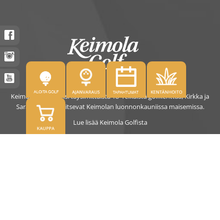
Keimolassa on kaksi täysimittaista 18- reikäistä golfkenttää, Kirkka ja
Saras. Kentät sijaitsevat Keimolan luonnonkauniissa maisemissa.
Lue lisää Keimola Golfista
OSOITE
Kirkantie 32, 01750 Vantaa
keimolagolf@keimolagolf.com
CADDIEMASTER