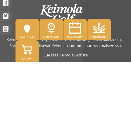
Keimolassa on kaksi täysimittaista 18- reikäistä golfkenttää, Kirkka ja
Saras. Kentät sijaitsevat Keimolan luonnonkauniissa maisemissa.
Lue lisää Keimola Golfista
OSOITE
Kirkantie 32, 01750 Vantaa
keimolagolf@keimolagolf.com
CADDIEMASTER
09 2766 650
keimolagolf@keimolagolf.com