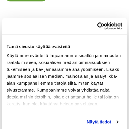
Tämä sivusto käyttää evästeitä
Käytämme evästeitä tarjoamamme sisällön ja mainosten
räätälöimiseen, sosiaalisen median ominaisuuksien
tukemiseen ja kävijämäärämme analysoimiseen. Lisäksi
jaamme sosiaalisen median, mainosalan ja analytiikka-
alan kumppaneillemme tietoja siitä, miten käytät
sivustoamme. Kumppanimme voivat yhdistää näitä
Golfopetusta senioreille
tietoja muihin tietoihin, joita olet antanut heille tai joita on
Senioritoimikunta järjestää yhdessä PeGo Golf Schoolin
kerätty, kun olet käyttänyt heidän palvelujaan.
kanssa kaksi golfklinikkaa huhtikuussa.
Näytä tiedot
LUE LISÄÄ