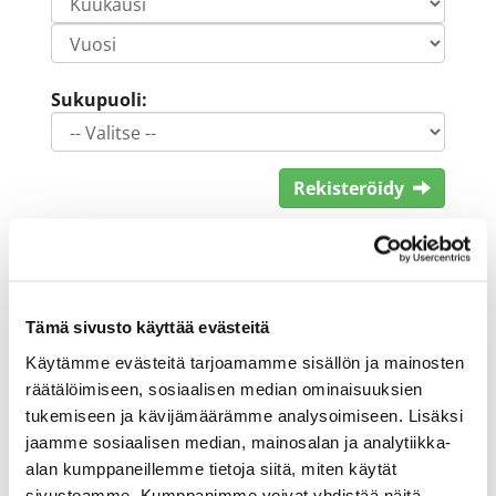
Sukupuoli:
Rekisteröidy
Haluan tilata Keimola Golf uutiskirjeen
Olen lukenut
tietosuojaselosteen
ja
hyväksyn henkilötietojeni käsittelyn (*)
Tämä sivusto käyttää evästeitä
(*) Tieto on pakollinen
Käytämme evästeitä tarjoamamme sisällön ja mainosten
räätälöimiseen, sosiaalisen median ominaisuuksien
tukemiseen ja kävijämäärämme analysoimiseen. Lisäksi
jaamme sosiaalisen median, mainosalan ja analytiikka-
alan kumppaneillemme tietoja siitä, miten käytät
sivustoamme. Kumppanimme voivat yhdistää näitä