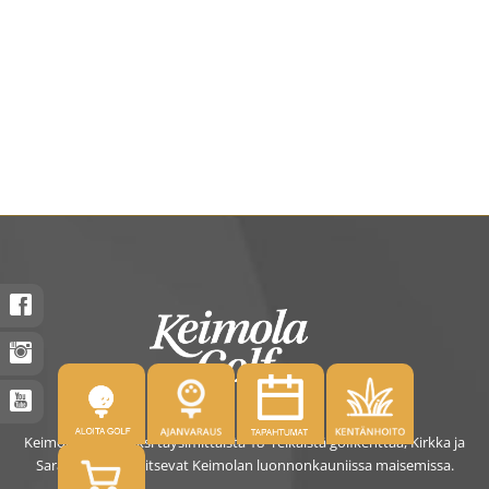
Keimolassa on kaksi täysimittaista 18- reikäistä golfkenttää, Kirkka ja
Saras. Kentät sijaitsevat Keimolan luonnonkauniissa maisemissa.