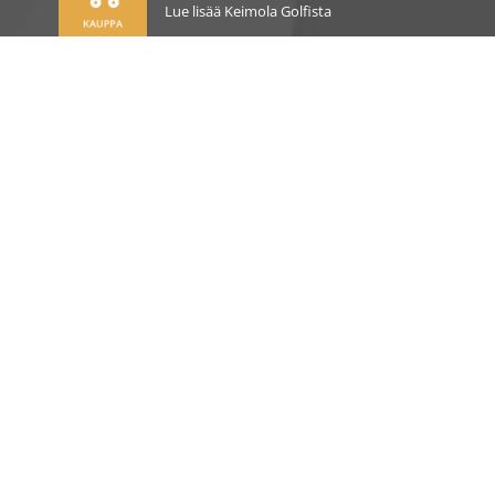
Lue lisää Keimola Golfista
OSOITE
Kirkantie 32, 01750 Vantaa
keimolagolf@keimolagolf.com
CADDIEMASTER
09 2766 650
keimolagolf@keimolagolf.com
AJANKOHTAISTA
PELAAMINEN
PALVELUT JA TUOTTEET