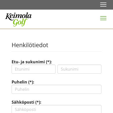
Navi
Navi
Henkilötiedot
Etu- ja sukunimi (*):
Puhelin (*):
Sähköposti (*):