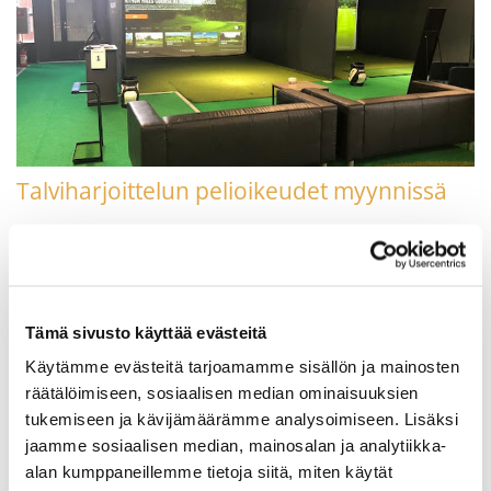
Talviharjoittelun pelioikeudet myynnissä
Keimolalaiset voivat talvikaudella harjoitella kahdessa eri
paikassa. Klubin alakerrassa on Trackman simulaattori ja
Vantaankosken golfhallilla varsinaiset sisäharjoitustilat.
LUE LISÄÄ
Tämä sivusto käyttää evästeitä
Käytämme evästeitä tarjoamamme sisällön ja mainosten
räätälöimiseen, sosiaalisen median ominaisuuksien
tukemiseen ja kävijämäärämme analysoimiseen. Lisäksi
jaamme sosiaalisen median, mainosalan ja analytiikka-
alan kumppaneillemme tietoja siitä, miten käytät