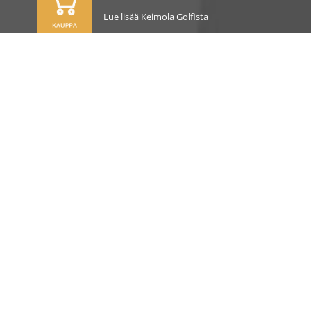
Lue lisää Keimola Golfista
OSOITE
Kirkantie 32, 01750 Vantaa
keimolagolf@keimolagolf.com
CADDIEMASTER
09 2766 650
keimolagolf@keimolagolf.com
AJANKOHTAISTA
PELAAMINEN
PALVELUT JA TUOTTEET