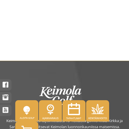
Keimolassa on kaksi täysimittaista 18- reikäistä golfkenttää, Kirkka ja
Saras. Kentät sijaitsevat Keimolan luonnonkauniissa maisemissa.