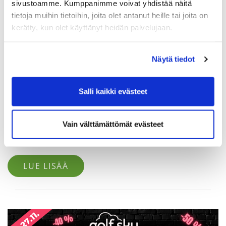
sivustoamme. Kumppanimme voivat yhdistää näitä
tietoja muihin tietoihin, joita olet antanut heille tai joita on
kerätty, kun olet käyttänyt heidän palvelujaan.
Näytä tiedot
Salli kaikki evästeet
Kaksi paikkaa vapaana senioreiden
pelimatkalle Atalayaan
Vain välttämättömät evästeet
Keimolan senioreiden 2023 kevään pelimatkan kohteena on
Atalaya Park.
LUE LISÄÄ